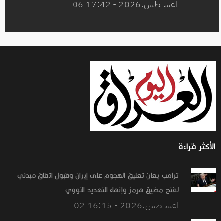
06 اغســطس.2026 - 17:42
الأكثر قراءة
ترامب يعلن تعليق الهجوم على إيران وقبول اتفاق مبدئي
لفتح مضيق هرمز وإنهاء التهديد النووي
02 اغســطس.2026 - 16:15