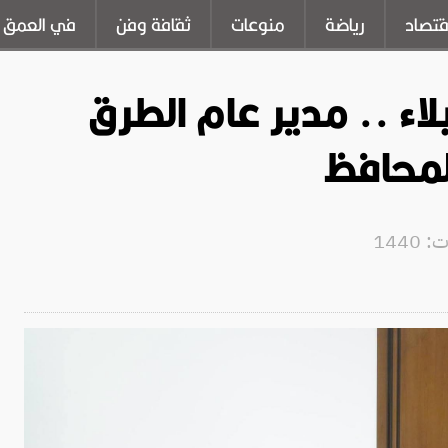
قتصاد
رياضة
منوعات
ثقافة وفن
في العمق
لاء .. مدير عام الطرق
لمحافظ
1440