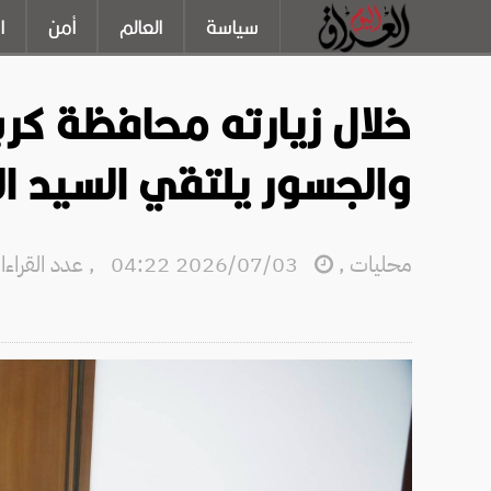
سياسة
العالم
أمن
ا
خلال زيارته محافظة كرب
والجسور يلتقي السيد ا
محليات
,
2026/07/03 04:22
,
عدد القراءات: 