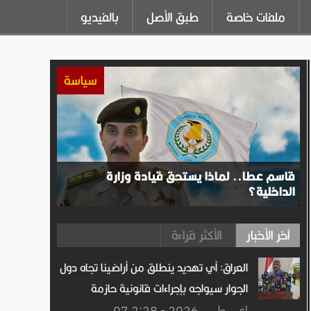
ملفات خاصة
طبق الأصل
بالفيديو
سياسة
قاسم عطا.. لماذا يستحق قيادة وزارة
الداخلية؟
آخر الأخبار
الأكثر قراءة
العراق: أي تهديد ينطلق من أراضينا تجاه دول
الجوار سيواجه بإجراءات قانونية حازمة
07 اغســطس.2026 - 2:28