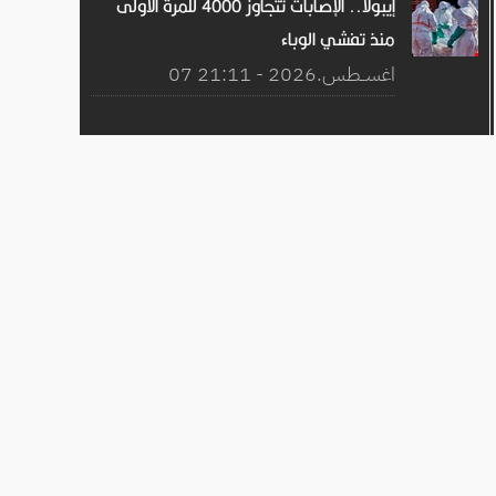
إيبولا.. الإصابات تتجاوز 4000 للمرة الأولى
منذ تفشي الوباء
07 اغســطس.2026 - 21:11