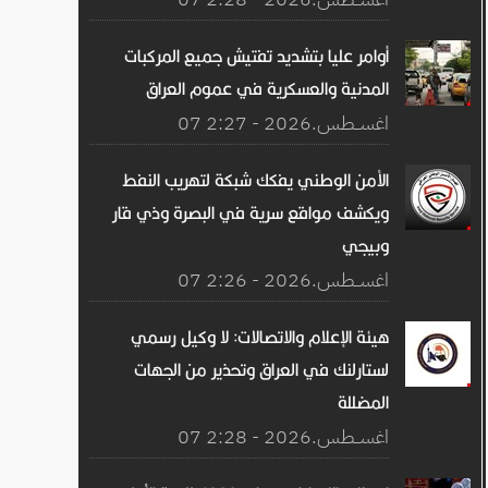
أوامر عليا بتشديد تفتيش جميع المركبات
المدنية والعسكرية في عموم العراق
07 اغســطس.2026 - 2:27
الأمن الوطني يفكك شبكة لتهريب النفط
ويكشف مواقع سرية في البصرة وذي قار
وبيجي
07 اغســطس.2026 - 2:26
هيئة الإعلام والاتصالات: لا وكيل رسمي
لستارلنك في العراق وتحذير من الجهات
المضللة
07 اغســطس.2026 - 2:28