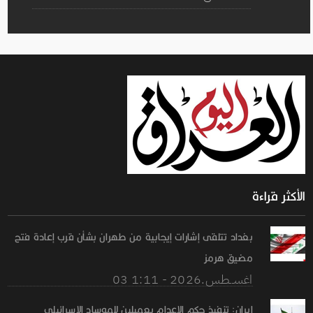
الأكثر قراءة
بغداد تتلقى إشارات إيجابية من طهران بشأن قرب إعادة فتح
مضيق هرمز
03 اغســطس.2026 - 1:11
إيران: تنفيذ حكم الإعدام بعميلين للموساد الإسرائيلي