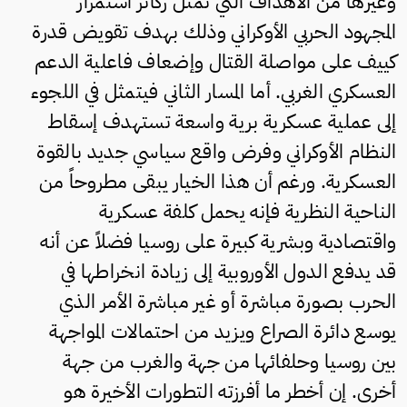
وغيرها من الأهداف التي تمثل ركائز استمرار
المجهود الحربي الأوكراني وذلك بهدف تقويض قدرة
كييف على مواصلة القتال وإضعاف فاعلية الدعم
العسكري الغربي. أما المسار الثاني فيتمثل في اللجوء
إلى عملية عسكرية برية واسعة تستهدف إسقاط
النظام الأوكراني وفرض واقع سياسي جديد بالقوة
العسكرية. ورغم أن هذا الخيار يبقى مطروحاً من
الناحية النظرية فإنه يحمل كلفة عسكرية
واقتصادية وبشرية كبيرة على روسيا فضلاً عن أنه
قد يدفع الدول الأوروبية إلى زيادة انخراطها في
الحرب بصورة مباشرة أو غير مباشرة الأمر الذي
يوسع دائرة الصراع ويزيد من احتمالات المواجهة
بين روسيا وحلفائها من جهة والغرب من جهة
أخرى. إن أخطر ما أفرزته التطورات الأخيرة هو