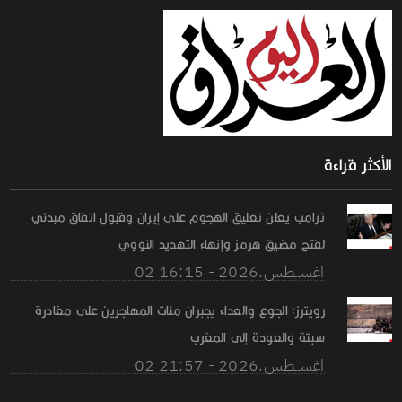
الأكثر قراءة
ترامب يعلن تعليق الهجوم على إيران وقبول اتفاق مبدئي
لفتح مضيق هرمز وإنهاء التهديد النووي
02 اغســطس.2026 - 16:15
رويترز: الجوع والعداء يجبران مئات المهاجرين على مغادرة
سبتة والعودة إلى المغرب
02 اغســطس.2026 - 21:57