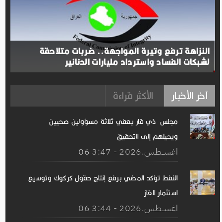
النزاهة ترفع وتيرة المواجهة.. ضربات متلاحقة
لشبكات الفساد واسترداد مليارات الدنانير
آخر الأخبار
الأكثر قراءة
مجلس ذي قار يعفي ثلاثة مسؤولين صحيين
ويحيلهم إلى التحقيق
06 اغســطس.2026 - 3:47
النفط تؤكد المضي برفع إنتاج حقول كركوك وتوسيع
استثمار الغاز
06 اغســطس.2026 - 3:44