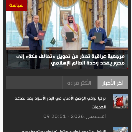
سياسة
مرجعية عراقية تحذر من تحويل «تحالف مكة» إلى
محور يهدد وحدة العالم الإسلامي
آخر الأخبار
الأكثر قراءة
تركيا تراقب الوضع الأمني ​​في البحر الأسود بعد تصاعد
الهجمات
09 اغســطس.2026 - 20:51
النفط: مشروع تطوير حقول كركوك يستهدف رفع