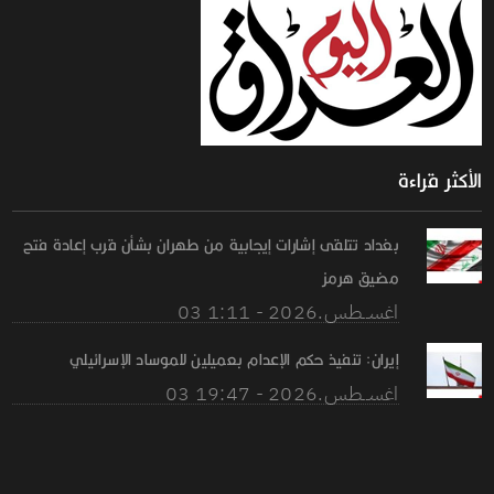
الأكثر قراءة
بغداد تتلقى إشارات إيجابية من طهران بشأن قرب إعادة فتح
مضيق هرمز
03 اغســطس.2026 - 1:11
إيران: تنفيذ حكم الإعدام بعميلين للموساد الإسرائيلي
03 اغســطس.2026 - 19:47