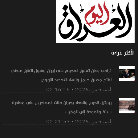
الأكثر قراءة
ترامب يعلن تعليق الهجوم على إيران وقبول اتفاق مبدئي
لفتح مضيق هرمز وإنهاء التهديد النووي
02 اغســطس.2026 - 16:15
رويترز: الجوع والعداء يجبران مئات المهاجرين على مغادرة
سبتة والعودة إلى المغرب
02 اغســطس.2026 - 21:57