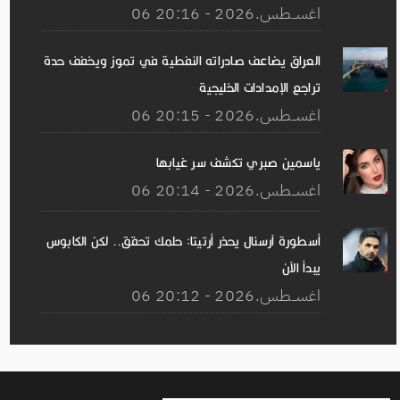
06 اغســطس.2026 - 20:16
العراق يضاعف صادراته النفطية في تموز ويخفف حدة
تراجع الإمدادات الخليجية
06 اغســطس.2026 - 20:15
ياسمين صبري تكشف سر غيابها
06 اغســطس.2026 - 20:14
أسطورة آرسنال يحذر أرتيتا: حلمك تحقق.. لكن الكابوس
يبدأ الآن
06 اغســطس.2026 - 20:12