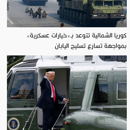
كوريا الشمالية تتوعد بـ«خيارات عسكرية»
بمواجهة تسارع تسليح اليابان