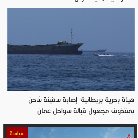
هيئة بحرية بريطانية: إصابة سفينة شحن
بمقذوف مجهول قبالة سواحل عمان
سياسة