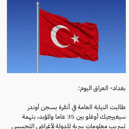
بغداد- العراق اليوم:
طالبت النيابة العامة في أنقرة بسجن أوندر
سيغيرجيك أوغلو بين 35 عاما والمؤبد، بتهمة
تسريب معلومات سرية للدولة لأغراض التجسس