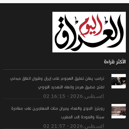
الأكثر قراءة
ترامب يعلن تعليق الهجوم على إيران وقبول اتفاق مبدئي
لفتح مضيق هرمز وإنهاء التهديد النووي
02 اغســطس.2026 - 16:15
رويترز: الجوع والعداء يجبران مئات المهاجرين على مغادرة
سبتة والعودة إلى المغرب
02 اغســطس.2026 - 21:57