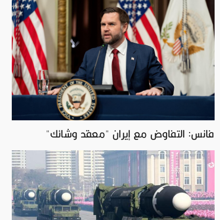
فانس: التفاوض مع إيران "معقد وشائك"