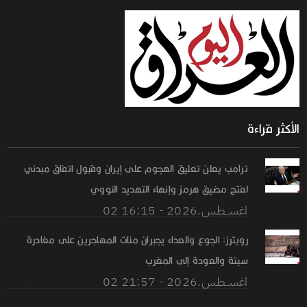
الأكثر قراءة
ترامب يعلن تعليق الهجوم على إيران وقبول اتفاق مبدئي
لفتح مضيق هرمز وإنهاء التهديد النووي
02 اغســطس.2026 - 16:15
رويترز: الجوع والعداء يجبران مئات المهاجرين على مغادرة
سبتة والعودة إلى المغرب
02 اغســطس.2026 - 21:57