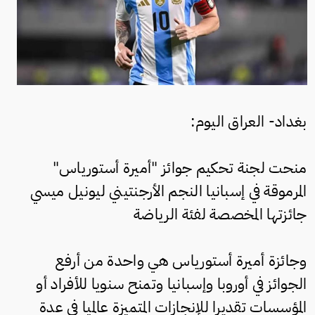
بغداد- العراق اليوم:
منحت لجنة تحكيم جوائز "أميرة أستورياس"
المرموقة في إسبانيا النجم الأرجنتيني ليونيل ميسي
جائزتها المخصصة لفئة الرياضة
وجائزة أميرة أستورياس هي واحدة من أرفع
الجوائز في أوروبا وإسبانيا وتمنح سنويا للأفراد أو
المؤسسات تقديرا للإنجازات المتميزة عالميا في عدة