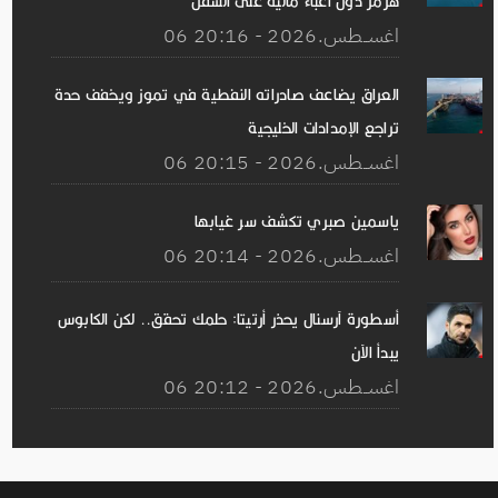
هرمز دون أعباء مالية على السفن
06 اغســطس.2026 - 20:16
العراق يضاعف صادراته النفطية في تموز ويخفف حدة
تراجع الإمدادات الخليجية
06 اغســطس.2026 - 20:15
ياسمين صبري تكشف سر غيابها
06 اغســطس.2026 - 20:14
أسطورة آرسنال يحذر أرتيتا: حلمك تحقق.. لكن الكابوس
يبدأ الآن
06 اغســطس.2026 - 20:12