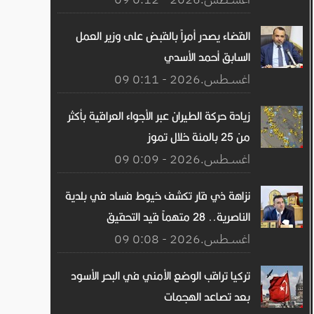
القضاء يصدر أمراً بالقبض على وزير العمل
السابق أحمد الأسدي
09 اغســطس.2026 - 0:11
زيادة حركة الطيران عبر الأجواء العراقية بأكثر
من 25 بالمئة خلال تموز
09 اغســطس.2026 - 0:09
نزاهة ذي قار تكشف خيوط فساد في بلدية
الناصرية.. 28 متهماً قيد التحقيق
09 اغســطس.2026 - 0:08
تركيا تراقب الوضع الأمني ​​في البحر الأسود
بعد تصاعد الهجمات