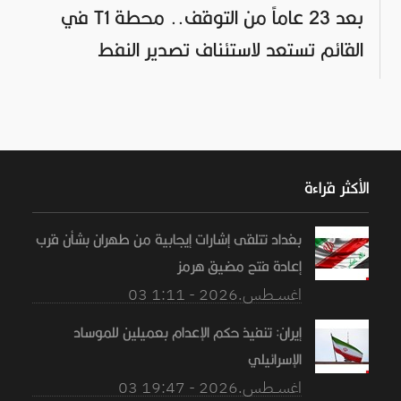
بعد 23 عاماً من التوقف.. محطة T1 في
القائم تستعد لاستئناف تصدير النفط
الأكثر قراءة
بغداد تتلقى إشارات إيجابية من طهران بشأن قرب
إعادة فتح مضيق هرمز
03 اغســطس.2026 - 1:11
إيران: تنفيذ حكم الإعدام بعميلين للموساد
الإسرائيلي
03 اغســطس.2026 - 19:47