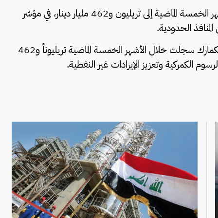
أعلنت الهيئة العامة للكمارك ارتفاع إيراداتها خلال الأشهر الخمسة الماضية إلى تريليون و462 مليار دينار، في مؤشر
 المنافذ الحدودية.
وقال مدير عام الهيئة، ثامر قاسم الطائي، إن إيرادات الكمارك سجلت خلال الأشهر الخمسة الماضية تريليوناً و462
رسوم الكمركية وتعزيز الإيرادات غير النفطية.