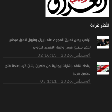
الأكثر قراءة
ترامب يعلن تعليق الهجوم على إيران وقبول اتفاق مبدئي
لفتح مضيق هرمز وإنهاء التهديد النووي
02 اغســطس.2026 - 16:15
بغداد تتلقى إشارات إيجابية من طهران بشأن قرب إعادة فتح
مضيق هرمز
03 اغســطس.2026 - 1:11