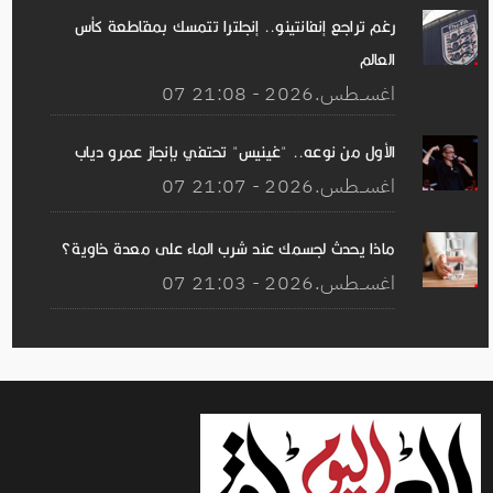
رغم تراجع إنفانتينو.. إنجلترا تتمسك بمقاطعة كأس
العالم
07 اغســطس.2026 - 21:08
الأول من نوعه.. "غينيس" تحتفي بإنجاز عمرو دياب
07 اغســطس.2026 - 21:07
ماذا يحدث لجسمك عند شرب الماء على معدة خاوية؟
07 اغســطس.2026 - 21:03