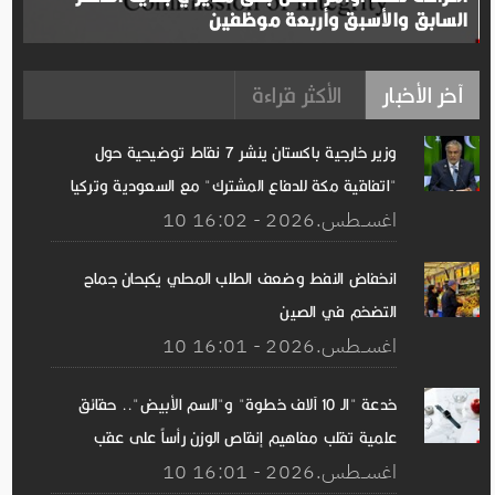
السابق والأسبق وأربعة موظفين
آخر الأخبار
الأكثر قراءة
وزير خارجية باكستان ينشر 7 نقاط توضيحية حول
"اتفاقية مكة للدفاع المشترك" مع السعودية وتركيا
10 اغســطس.2026 - 16:02
انخفاض النفط وضعف الطلب المحلي يكبحان جماح
التضخم في الصين
10 اغســطس.2026 - 16:01
خدعة "الـ 10 آلاف خطوة" و"السم الأبيض".. حقائق
علمية تقلب مفاهيم إنقاص الوزن رأساً على عقب
10 اغســطس.2026 - 16:01