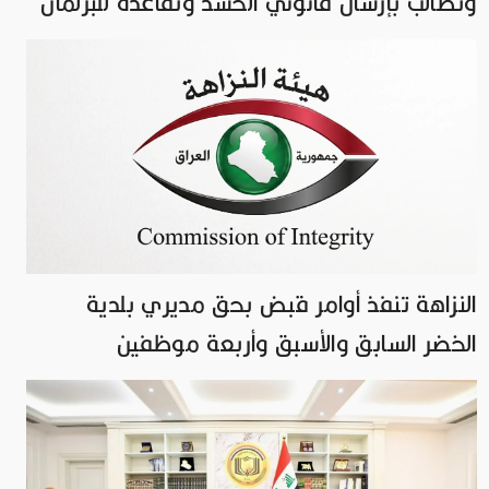
وتطالب بإرسال قانوني الحشد وتقاعده للبرلمان
النزاهة تنفذ أوامر قبض بحق مديري بلدية
الخضر السابق والأسبق وأربعة موظفين