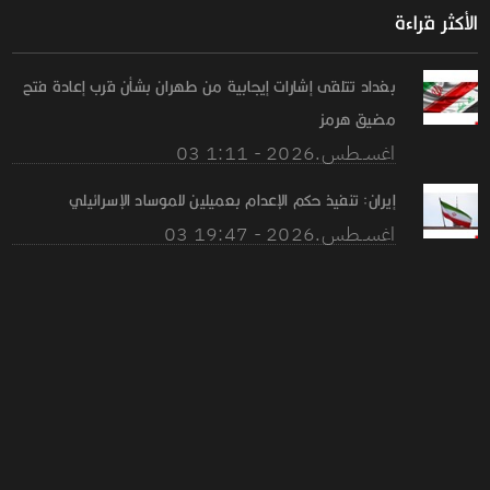
الأكثر قراءة
بغداد تتلقى إشارات إيجابية من طهران بشأن قرب إعادة فتح
مضيق هرمز
03 اغســطس.2026 - 1:11
إيران: تنفيذ حكم الإعدام بعميلين للموساد الإسرائيلي
03 اغســطس.2026 - 19:47