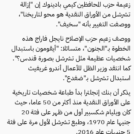
زعيمة حزب المحافظين كيمي بادينوك إن "إزالة
تشرشل من الأوراق النقدية هو محو لتاريخنا"،
ووصفت التغيير بأنه "سخيف".
ووصف زعيم حزب الإصلاح نايجل فاراج هذه
الخطوة بـ"الجنون"، متسائلا: "أيقومون باستبدال
شخصيات عظيمة مثل تشرشل بصورة قندس؟".
كما انتقد وزير الظل للأعمال أندرو غريفيث
استبدال تشرشل بـ"ضفدع".
يذكر أن بنك إنجلترا بدأ طباعة شخصيات تاريخية
على الأوراق النقدية منذ أكثر من 50 عاما، حيث
كان ويليام شكسبير أول من ظهر على فئة 20
جنيها عام 1970، وطبع تشرشل لأول مرة على فئة
5 جنيهات عام 2016.