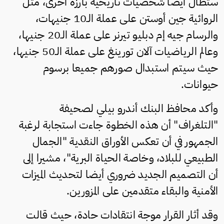
ستطال أيضا شخصيات تاريخية بارزة أخرى، مثل
الروائية جين أوستن على عملة الـ10 جنيهات،
والرسام جيه إم دبليو تيرنر على عملة الـ20 جنيها،
وعالم الرياضيات آلان تورينغ على عملة الـ50 جنيها،
حيث سيتم استبدال صورهم جميعا برسوم
حيوانات.
وأكد محافظ البنك أندرو بيلي لصحيفة
"التلغراف" أن هذه الخطوة جاءت استجابة لرغبة
الجمهور في أن تعكس الأوراق النقدية "الجمال
الطبيعي للبلاد، وخاصة الحياة البرية"، مشيرا إلى
أن التصميم الجديد ضروري أيضا لتحديث الميزات
الأمنية والبقاء متقدمين على المزورين.
وقد أثار القرار موجة انتقادات حادة، حيث قالت