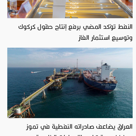
النفط تؤكد المضي برفع إنتاج حقول كركوك
وتوسيع استثمار الغاز
العراق يضاعف صادراته النفطية في تموز