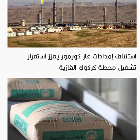
استئناف إمدادات غاز كورمور يعزز استقرار
تشغيل محطة كركوك الغازية