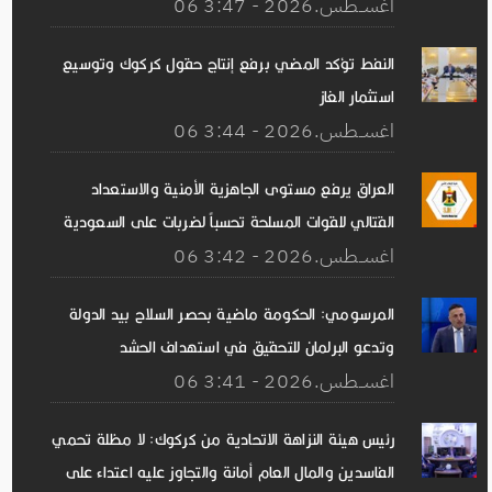
06 اغســطس.2026 - 3:47
النفط تؤكد المضي برفع إنتاج حقول كركوك وتوسيع
استثمار الغاز
06 اغســطس.2026 - 3:44
العراق يرفع مستوى الجاهزية الأمنية والاستعداد
القتالي للقوات المسلحة تحسباً لضربات على السعودية
06 اغســطس.2026 - 3:42
المرسومي: الحكومة ماضية بحصر السلاح بيد الدولة
وتدعو البرلمان للتحقيق في استهداف الحشد
06 اغســطس.2026 - 3:41
رئيس هيئة النزاهة الاتحادية من كركوك: لا مظلة تحمي
الفاسدين والمال العام أمانة والتجاوز عليه اعتداء على