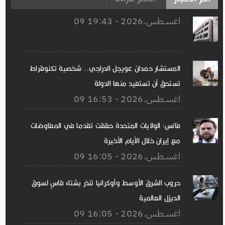
09 اغســطس.2026 - 19:43
المستشار حمدان عويجل الدراجي.. شخصية تكنوقراط
تستحق أن تستفيد منها الدولة
09 اغســطس.2026 - 16:53
فانس: الولايات المتحدة حققت تقدما في المفاوضات
مع إيران خلال الأيام الأخيرة
09 اغســطس.2026 - 16:05
حروب الشرق الأوسط وأوكرانيا تنذر بشتاء قاسٍ لسوق
الديزل العالمية
09 اغســطس.2026 - 16:05