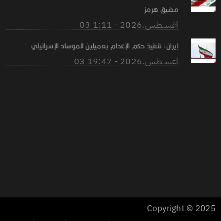
مضيق هرمز
03 اغســطس.2026 - 1:11
إيران: تنفيذ حكم الإعدام بعميلين للموساد الإسرائيلي
03 اغســطس.2026 - 19:47
Copyright © 2025