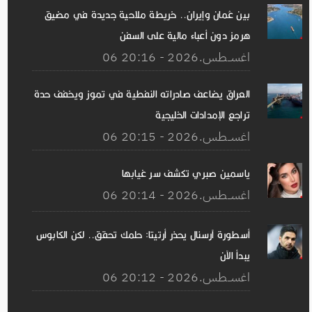
بين عُمان وإيران.. خريطة ملاحية جديدة في مضيق
هرمز دون أعباء مالية على السفن
06 اغســطس.2026 - 20:16
العراق يضاعف صادراته النفطية في تموز ويخفف حدة
تراجع الإمدادات الخليجية
06 اغســطس.2026 - 20:15
ياسمين صبري تكشف سر غيابها
06 اغســطس.2026 - 20:14
أسطورة آرسنال يحذر أرتيتا: حلمك تحقق.. لكن الكابوس
يبدأ الآن
06 اغســطس.2026 - 20:12