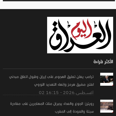
الأكثر قراءة
ترامب يعلن تعليق الهجوم على إيران وقبول اتفاق مبدئي
لفتح مضيق هرمز وإنهاء التهديد النووي
02 اغســطس.2026 - 16:15
رويترز: الجوع والعداء يجبران مئات المهاجرين على مغادرة
سبتة والعودة إلى المغرب