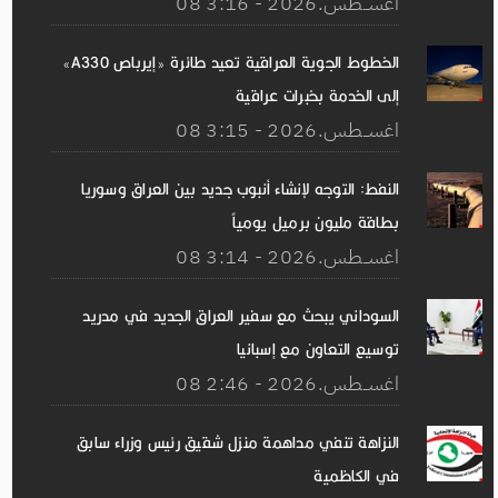
08 اغســطس.2026 - 3:16
الخطوط الجوية العراقية تعيد طائرة «إيرباص A330»
إلى الخدمة بخبرات عراقية
08 اغســطس.2026 - 3:15
النفط: التوجه لإنشاء أنبوب جديد بين العراق وسوريا
بطاقة مليون برميل يومياً
08 اغســطس.2026 - 3:14
السوداني يبحث مع سفير العراق الجديد في مدريد
توسيع التعاون مع إسبانيا
08 اغســطس.2026 - 2:46
النزاهة تنفي مداهمة منزل شقيق رئيس وزراء سابق
في الكاظمية