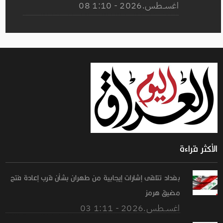
08 اغســطس.2026 - 1:10
الأكثر قراءة
بغداد تتلقى إشارات إيجابية من طهران بشأن قرب إعادة فتح
مضيق هرمز
03 اغســطس.2026 - 1:11