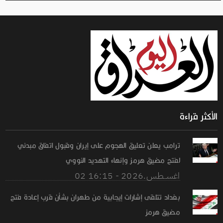
الأكثر قراءة
ترامب يعلن تعليق الهجوم على إيران وقبول اتفاق مبدئي
لفتح مضيق هرمز وإنهاء التهديد النووي
02 اغســطس.2026 - 16:15
بغداد تتلقى إشارات إيجابية من طهران بشأن قرب إعادة فتح
مضيق هرمز