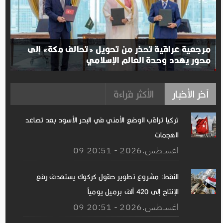
مرجعية عراقية تحذر من تحويل «تحالف مكة» إلى
محور يهدد وحدة العالم الإسلامي
آخر الأخبار
الأكثر قراءة
تركيا تراقب الوضع الأمني ​​في البحر الأسود بعد تصاعد
الهجمات
09 اغســطس.2026 - 20:51
النفط: مشروع تطوير حقول كركوك يستهدف رفع
الإنتاج إلى 420 ألف برميل يومياً
09 اغســطس.2026 - 20:51