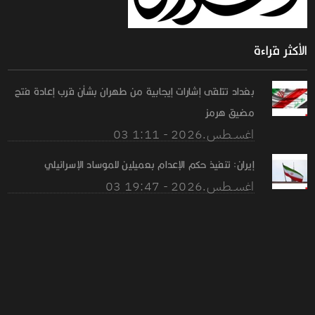
الأكثر قراءة
بغداد تتلقى إشارات إيجابية من طهران بشأن قرب إعادة فتح
مضيق هرمز
03 اغســطس.2026 - 1:11
إيران: تنفيذ حكم الإعدام بعميلين للموساد الإسرائيلي
03 اغســطس.2026 - 19:47