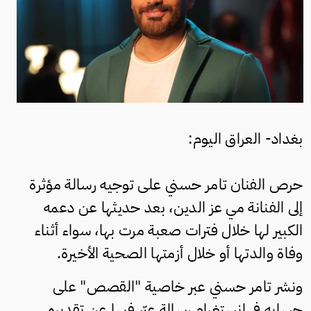
بغداد- العراق اليوم:
حرص الفنان تامر حسني على توجيه رسالة مؤثرة
إلى الفنانة مي عز الدين، بعد حديثها عن دعمه
الكبير لها خلال فترات صعبة مرت بها، سواء أثناء
وفاة والدتها أو خلال أزمتها الصحية الأخيرة.
ونشر تامر حسني عبر خاصية "القصص" على
حسابه في إنستغرام رسالة عبّر فيها عن تقديره