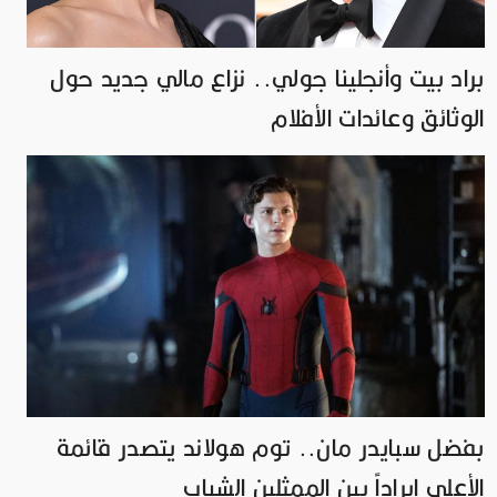
براد بيت وأنجلينا جولي.. نزاع مالي جديد حول
الوثائق وعائدات الأفلام
بفضل سبايدر مان.. توم هولاند يتصدر قائمة
الأعلى إيراداً بين الممثلين الشباب