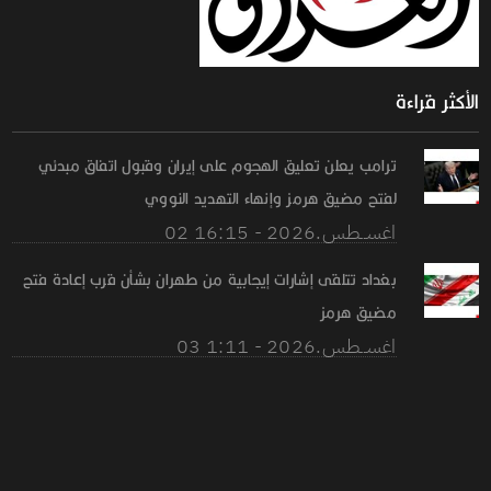
الأكثر قراءة
ترامب يعلن تعليق الهجوم على إيران وقبول اتفاق مبدئي
لفتح مضيق هرمز وإنهاء التهديد النووي
02 اغســطس.2026 - 16:15
بغداد تتلقى إشارات إيجابية من طهران بشأن قرب إعادة فتح
مضيق هرمز
03 اغســطس.2026 - 1:11