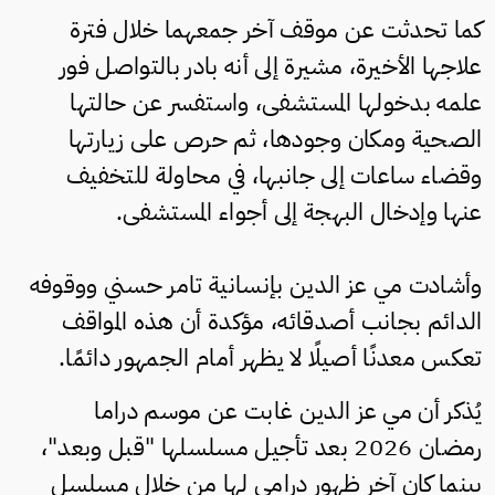
كما تحدثت عن موقف آخر جمعهما خلال فترة
علاجها الأخيرة، مشيرة إلى أنه بادر بالتواصل فور
علمه بدخولها المستشفى، واستفسر عن حالتها
الصحية ومكان وجودها، ثم حرص على زيارتها
وقضاء ساعات إلى جانبها، في محاولة للتخفيف
عنها وإدخال البهجة إلى أجواء المستشفى.
وأشادت مي عز الدين بإنسانية تامر حسني ووقوفه
الدائم بجانب أصدقائه، مؤكدة أن هذه المواقف
تعكس معدنًا أصيلًا لا يظهر أمام الجمهور دائمًا.
يُذكر أن مي عز الدين غابت عن موسم دراما
رمضان 2026 بعد تأجيل مسلسلها "قبل وبعد"،
بينما كان آخر ظهور درامي لها من خلال مسلسل