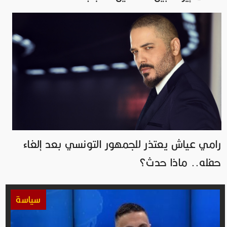
رامي عياش يعتذر للجمهور التونسي بعد إلغاء
حفله.. ماذا حدث؟
سياسة