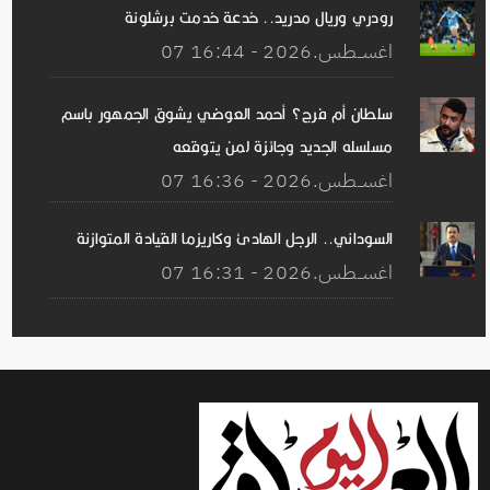
رودري وريال مدريد.. خدعة خدمت برشلونة
07 اغســطس.2026 - 16:44
سلطان أم فرج؟ أحمد العوضي يشوق الجمهور باسم
مسلسله الجديد وجائزة لمن يتوقعه
07 اغســطس.2026 - 16:36
السوداني.. الرجل الهادئ وكاريزما القيادة المتوازنة
07 اغســطس.2026 - 16:31