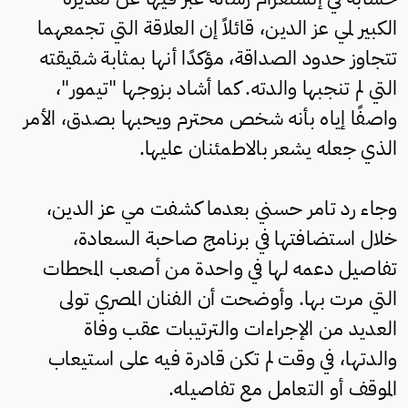
الكبير لمي عز الدين، قائلاً إن العلاقة التي تجمعهما
تتجاوز حدود الصداقة، مؤكدًا أنها بمثابة شقيقته
التي لم تنجبها والدته. كما أشاد بزوجها "تيمور"،
واصفًا إياه بأنه شخص محترم ويحبها بصدق، الأمر
الذي جعله يشعر بالاطمئنان عليها.
وجاء رد تامر حسني بعدما كشفت مي عز الدين،
خلال استضافتها في برنامج صاحبة السعادة،
تفاصيل دعمه لها في واحدة من أصعب المحطات
التي مرت بها. وأوضحت أن الفنان المصري تولى
العديد من الإجراءات والترتيبات عقب وفاة
والدتها، في وقت لم تكن قادرة فيه على استيعاب
الموقف أو التعامل مع تفاصيله.