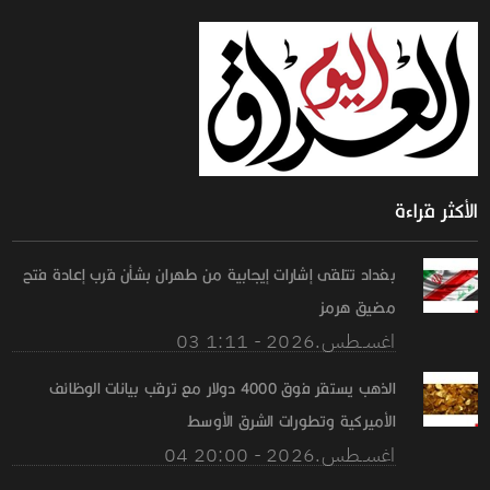
الأكثر قراءة
بغداد تتلقى إشارات إيجابية من طهران بشأن قرب إعادة فتح
مضيق هرمز
03 اغســطس.2026 - 1:11
الذهب يستقر فوق 4000 دولار مع ترقب بيانات الوظائف
الأميركية وتطورات الشرق الأوسط
04 اغســطس.2026 - 20:00