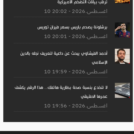
ترقب بيانات التضخم الأميركية
10 اغســطس.2026 - 20:02
برشلونة يصدم باريس بسعر فيران توريس
10 اغســطس.2026 - 20:01
أحمد الفيشاوي يبحث عن داعية لتعريف نجله بالدين
الإسلامي
10 اغســطس.2026 - 19:59
لا تنخدع بنسبة صحة بطارية هاتفك.. هذا الرقم يكشف
عمرها الحقيقي
10 اغســطس.2026 - 19:56