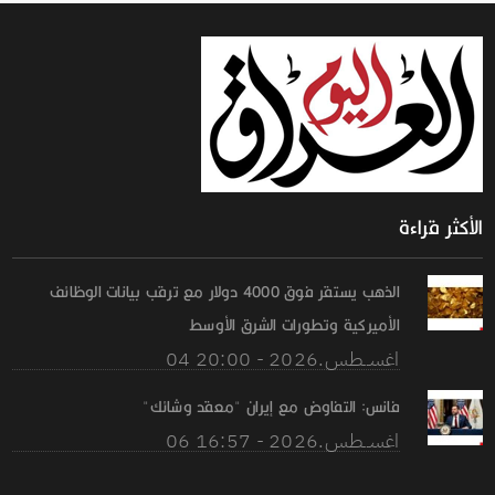
الأكثر قراءة
الذهب يستقر فوق 4000 دولار مع ترقب بيانات الوظائف
الأميركية وتطورات الشرق الأوسط
04 اغســطس.2026 - 20:00
فانس: التفاوض مع إيران "معقد وشائك"
06 اغســطس.2026 - 16:57