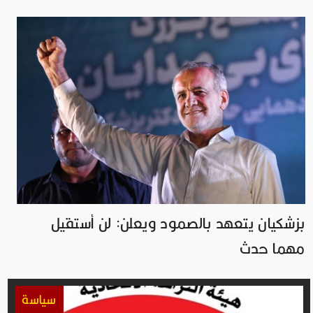
بزشكيان يتعهد بالصمود ويعلن: لن أستقيل
مهما حدث
سياسة