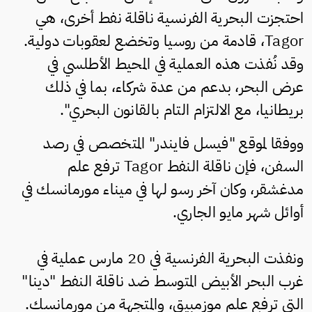
احتجزت البحرية الفرنسية ناقلة نفط أخرى، هي
Tagor، قادمة من روسيا وتخضع لعقوبات دولية.
وقد نُفذت هذه العملية في المحيط الأطلسي في
عرض البحر، بدعم من عدة شركاء، بما في ذلك
بريطانيا، مع الالتزام التام بالقانون البحري".
ووفقا لموقع "فيسل فايندر" المتخصص في رصد
السفن، فإن ناقلة النفط Tagor ترفع علم
مدغشقر، وكان آخر رسو لها في ميناء مورمانسك في
أوائل شهر مايو الجاري.
ونفذت البحرية الفرنسية في 20 مارس عملية في
غرب البحر الأبيض المتوسط ​​ضد ناقلة النفط "دينا"
التي ترفع علم موزمبيق، والمتجهة من مورمانسك.