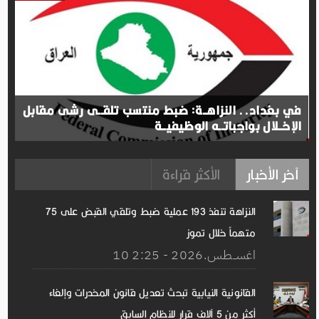
في بغداد.. النزاهــة: ضبط منتسب تلقــى رشى مقابل
الإخــلال بواجباتــه الوظيفيــة
آخر الأخبار
الأكثر قراءة
النزاهة تنفذ 193 عملية ضبط وتلقي القبض على 75
متهماً خلال تموز
10 اغســطس.2026 - 2:25
القانونية النيابية تبحث تعديل قانون المخدرات وإلغاء
أكثر من 5 آلاف قرار للنظام السابق