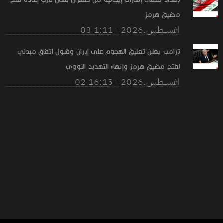
مضيق هرمز
03 اغســطس.2026 - 1:11
ترامب يعلن تعليق الهجوم على إيران وقبول اتفاق مبدئي
لفتح مضيق هرمز وإنهاء التهديد النووي
02 اغســطس.2026 - 16:15