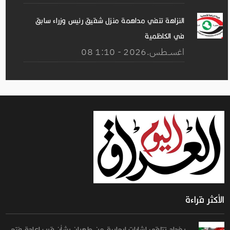
النزاهة تنفي مداهمة منزل شقيق رئيس وزراء سابق
في الكاظمية
08 اغســطس.2026 - 1:10
الأكثر قراءة
بغداد تتلقى إشارات إيجابية من طهران بشأن قرب إعادة فتح