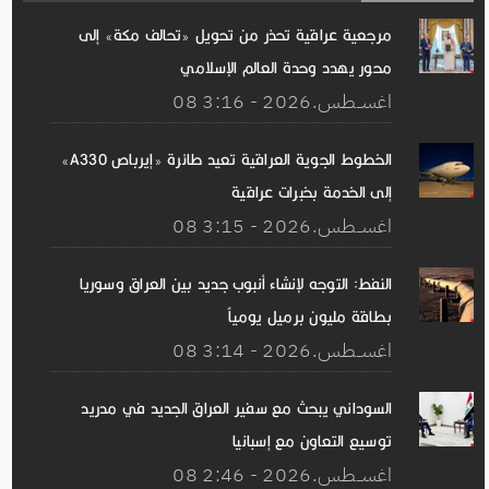
مرجعية عراقية تحذر من تحويل «تحالف مكة» إلى
محور يهدد وحدة العالم الإسلامي
08 اغســطس.2026 - 3:16
الخطوط الجوية العراقية تعيد طائرة «إيرباص A330»
إلى الخدمة بخبرات عراقية
08 اغســطس.2026 - 3:15
النفط: التوجه لإنشاء أنبوب جديد بين العراق وسوريا
بطاقة مليون برميل يومياً
08 اغســطس.2026 - 3:14
السوداني يبحث مع سفير العراق الجديد في مدريد
توسيع التعاون مع إسبانيا
08 اغســطس.2026 - 2:46