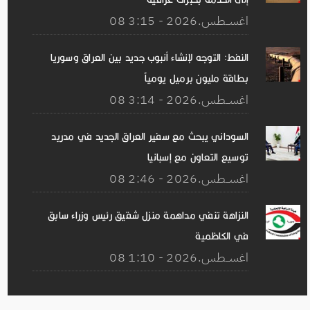
08 اغســطس.2026 - 3:15
النفط: التوجه لإنشاء أنبوب جديد بين العراق وسوريا
بطاقة مليون برميل يومياً
08 اغســطس.2026 - 3:14
السوداني يبحث مع سفير العراق الجديد في مدريد
توسيع التعاون مع إسبانيا
08 اغســطس.2026 - 2:46
النزاهة تنفي مداهمة منزل شقيق رئيس وزراء سابق
في الكاظمية
08 اغســطس.2026 - 1:10