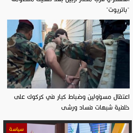
"باتريوت"
اعتقال مسؤولين وضباط كبار في كركوك على
خلفية شبهات فساد ورشى
سياسة