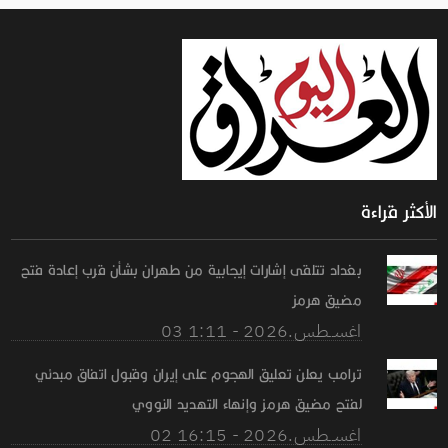
الأكثر قراءة
بغداد تتلقى إشارات إيجابية من طهران بشأن قرب إعادة فتح
مضيق هرمز
03 اغســطس.2026 - 1:11
ترامب يعلن تعليق الهجوم على إيران وقبول اتفاق مبدئي
لفتح مضيق هرمز وإنهاء التهديد النووي
02 اغســطس.2026 - 16:15