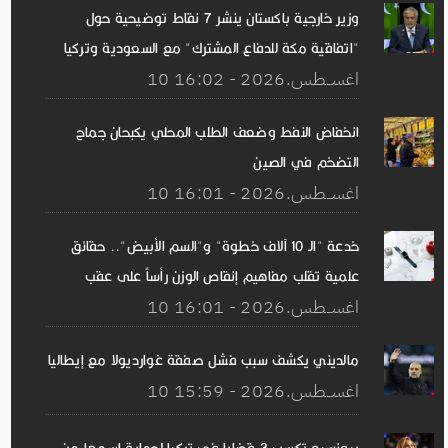
وزير خارجية باكستان ينشر 7 نقاط توضيحية حول
"اتفاقية مكة للدفاع المشترك" مع السعودية وتركيا
10 اغســطس.2026 - 16:02
انخفاض النفط وضعف الطلب المحلي يكبحان جماح
التضخم في الصين
10 اغســطس.2026 - 16:01
خدعة "الـ 10 آلاف خطوة" و"السم الأبيض".. حقائق
علمية تقلب مفاهيم إنقاص الوزن رأساً على عقب
10 اغســطس.2026 - 16:01
مالديني يكشف سبب فشل صفقة غوارديولا مع إيطاليا
10 اغســطس.2026 - 15:59