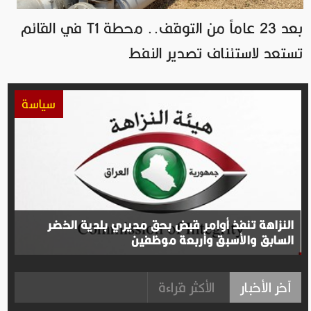
بعد 23 عاماً من التوقف.. محطة T1 في القائم
تستعد لاستئناف تصدير النفط
سياسة
النزاهة تنفذ أوامر قبض بحق مديري بلدية الخضر
السابق والأسبق وأربعة موظفين
آخر الأخبار
الأكثر قراءة