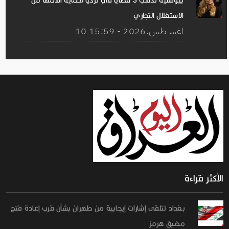
بيونسيه تكسب 3 قضايا في تركيا لحماية اسمها من
الاستغلال التجاري
10 اغســطس.2026 - 15:59
الأكثر قراءة
بغداد تتلقى إشارات إيجابية من طهران بشأن قرب إعادة فتح
مضيق هرمز