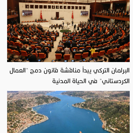
البرلمان التركي يبدأ مناقشة قانون دمج "العمال
الكردستاني" في الحياة المدنية