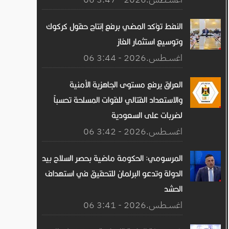
النفط تؤكد المضي برفع إنتاج حقول كركوك
وتوسيع استثمار الغاز
06 اغســطس.2026 - 3:44
العراق يرفع مستوى الجاهزية الأمنية
والاستعداد القتالي للقوات المسلحة تحسباً
لضربات على السعودية
06 اغســطس.2026 - 3:42
المرسومي: الحكومة ماضية بحصر السلاح بيد
الدولة وتدعو البرلمان للتحقيق في استهداف
الحشد
06 اغســطس.2026 - 3:41