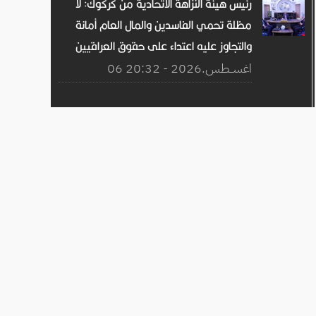
رئيس هيئة النزاهة الاتحادية من كركوك: لا
مظلة تحمي الفاسدين والمال العام أمانة
والتجاوز عليه اعتداء على حقوق العراقيين
06 اغســطس.2026 - 20:32