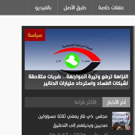
ملفات خاصة
طبق الأصل
بالفيديو
سياسة
النزاهة ترفع وتيرة المواجهة.. ضربات متلاحقة
لشبكات الفساد واسترداد مليارات الدنانير
آخر الأخبار
الأكثر قراءة
مجلس ذي قار يعفي ثلاثة مسؤولين
صحيين ويحيلهم إلى التحقيق
06 اغســطس.2026 - 3:47