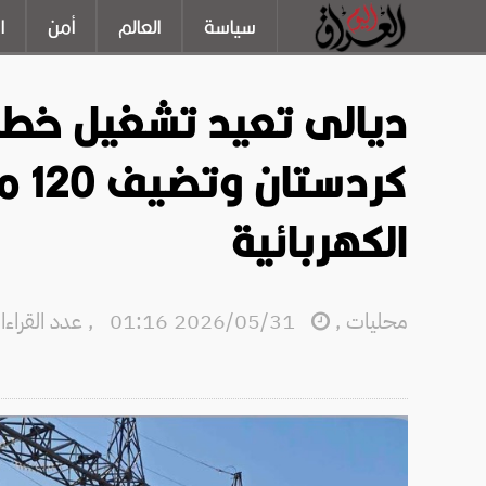
سياسة
العالم
أمن
ا
ديالى تعيد تشغيل خطو
كرد
الكهربائية
محليات
,
2026/05/31 01:16
,
عدد القراءات: 