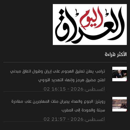
الأكثر قراءة
ترامب يعلن تعليق الهجوم على إيران وقبول اتفاق مبدئي
لفتح مضيق هرمز وإنهاء التهديد النووي
02 اغســطس.2026 - 16:15
رويترز: الجوع والعداء يجبران مئات المهاجرين على مغادرة
سبتة والعودة إلى المغرب
02 اغســطس.2026 - 21:57