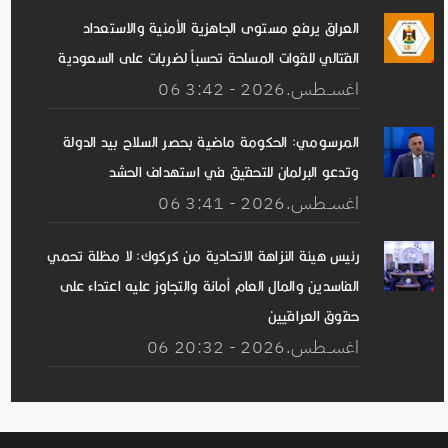
العراق يرفع مستوى الجاهزية الأمنية والاستعداد
القتالي للقوات المسلحة تحسباً لضربات على السعودية
06 اغســطس.2026 - 3:42
المرسومي: الحكومة ماضية بحصر السلاح بيد الدولة
وتدعو البرلمان للتحقيق في استهداف الحشد
06 اغســطس.2026 - 3:41
رئيس هيئة النزاهة الاتحادية من كركوك: لا مظلة تحمي
الفاسدين والمال العام أمانة والتجاوز عليه اعتداء على
حقوق العراقيين
06 اغســطس.2026 - 20:32