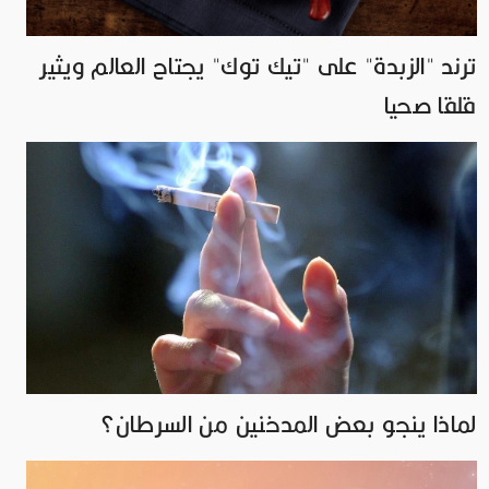
ترند "الزبدة" على "تيك توك" يجتاح العالم ويثير
قلقا صحيا
لماذا ينجو بعض المدخنين من السرطان؟