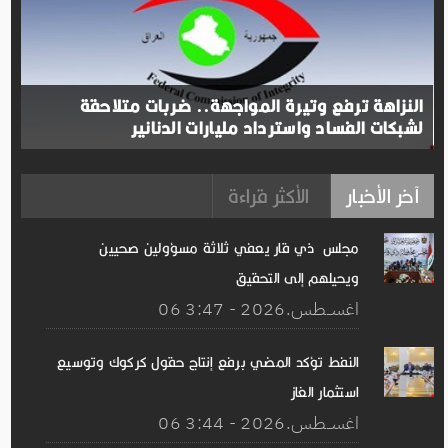
النزاهة ترفع وتيرة المواجهة.. ضربات متلاحقة
لشبكات الفساد واسترداد مليارات الدنانير
آخر الأخبار
الأكثر قراءة
مجلس ذي قار يعفي ثلاثة مسؤولين صحيين
ويحيلهم إلى التحقيق
06 اغســطس.2026 - 3:47
النفط تؤكد المضي برفع إنتاج حقول كركوك وتوسيع
استثمار الغاز
06 اغســطس.2026 - 3:44