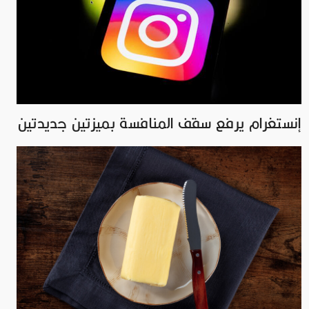
إنستغرام يرفع سقف المنافسة بميزتين جديدتين