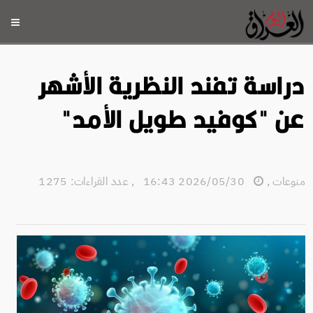
دراسة تفند النظرية الأشهر
عن "كوفيد طويل اﻷمد"
منوعات
,
2026/05/30 16:43
,
عدد القراءات: 1275