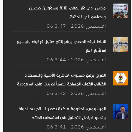
مجلس ذي قار يعفي ثلاثة مسؤولين صحيين
ويحيلهم إلى التحقيق
06 اغســطس.2026 - 3:47
النفط تؤكد المضي برفع إنتاج حقول كركوك وتوسيع
استثمار الغاز
06 اغســطس.2026 - 3:44
العراق يرفع مستوى الجاهزية الأمنية والاستعداد
القتالي للقوات المسلحة تحسباً لضربات على السعودية
06 اغســطس.2026 - 3:42
المرسومي: الحكومة ماضية بحصر السلاح بيد الدولة
وتدعو البرلمان للتحقيق في استهداف الحشد
06 اغســطس.2026 - 3:41