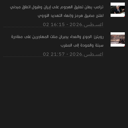
ترامب يعلن تعليق الهجوم على إيران وقبول اتفاق مبدئي
لفتح مضيق هرمز وإنهاء التهديد النووي
02 اغســطس.2026 - 16:15
رويترز: الجوع والعداء يجبران مئات المهاجرين على مغادرة
سبتة والعودة إلى المغرب
02 اغســطس.2026 - 21:57