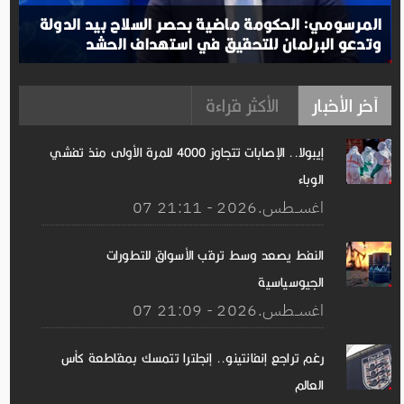
المرسومي: الحكومة ماضية بحصر السلاح بيد الدولة
وتدعو البرلمان للتحقيق في استهداف الحشد
آخر الأخبار
الأكثر قراءة
إيبولا.. الإصابات تتجاوز 4000 للمرة الأولى منذ تفشي
الوباء
07 اغســطس.2026 - 21:11
النفط يصعد وسط ترقب الأسواق للتطورات
الجيوسياسية
07 اغســطس.2026 - 21:09
رغم تراجع إنفانتينو.. إنجلترا تتمسك بمقاطعة كأس
العالم