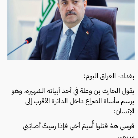
بغداد- العراق اليوم:
يقول الحارث بن وعلة في أحد أبياته الشهيرة، وهو
يرسم مأساة الصراع داخل الدائرة الأقرب إلى
الإنسان:
قومي همُ قتلوا أُميمَ أخي فإذا رميتُ أصابَني
سهمي