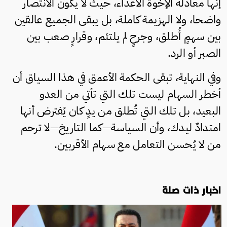
إنها معادلة الإخوة الأعداء، حيث لا يكون الانتصار
واضحا، ولا الهزيمة كاملة، بل يبقى الجميع عالقين
بين سهمٍ أُطلق، وجرحٍ لم يلتئم، وقرارٍ صعب بين
الصبر أو الرد.
وفي النهاية، تبقى الحكمة الأعمق في هذا السياق أن
أخطر السهام ليست تلك التي تأتي من العدو
البعيد، بل تلك التي تُطلق من يدٍ كان يُفترض أنها
امتدادٌ ليدك، وأن السياسة—كما التاريخ—لا ترحم
من لا يُحسن التعامل مع سهام الأقربين.
اخبار ذات صلة