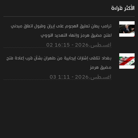
الأكثر قراءة
ترامب يعلن تعليق الهجوم على إيران وقبول اتفاق مبدئي
لفتح مضيق هرمز وإنهاء التهديد النووي
02 اغســطس.2026 - 16:15
بغداد تتلقى إشارات إيجابية من طهران بشأن قرب إعادة فتح
مضيق هرمز
03 اغســطس.2026 - 1:11