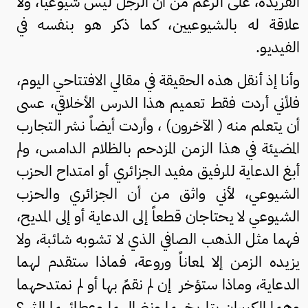
الفريدة، على الرغم من أن الرجل ليس شيوعياً، ولا
علاقة له بالشيوعيين، كما ذكر هو بنفسه في
الفيديو.
وأنا إذ أنقل هذه الحقيقة في مقالي الافتتاحي اليوم،
فلأني أردت فقط تعميم هذا الدرس الأخلاقي، عسى
أن يتعلم منه ( الآخرون) ، وأردت أيضاً نشر التجارب
المضيئة في هذا الزمن المزدحم بالظلام الدامس، ولم
أبغ الدعاية للرفيق مفيد الجزائري أو امتداح الحزب
الشيوعي، لأني واثق من أن الجزائري والحزب
الشيوعي لا يحتاجان قطعاً إلى الدعاية أو إلى المديح،
فهما مثل الذهب الصافي الذي لا تشوبه شائبة، ولا
يزيده الزمن إلا لمعاناً وروعة، فماذا ستقدم لهما
الدعاية، وماذا ستؤخر إن لم نقمً بها أو لم نمتدحهما
وهما الكبيران بتاريخهما ونضالهما وعطائهماٍ الثر ؟