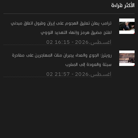
الأكثر قراءة
ترامب يعلن تعليق الهجوم على إيران وقبول اتفاق مبدئي
لفتح مضيق هرمز وإنهاء التهديد النووي
02 اغســطس.2026 - 16:15
رويترز: الجوع والعداء يجبران مئات المهاجرين على مغادرة
سبتة والعودة إلى المغرب
02 اغســطس.2026 - 21:57