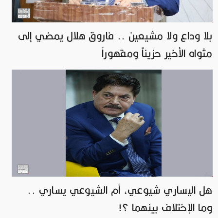
بلا وداع ولا مشيعين .. فاروق هلال يمضي إلى
مثواه الأخير حزيناً ومقهوراً
هل اليساري شيوعي، أم الشيوعي يساري ..
وما الإختلاف بينهما ؟!