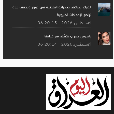
العراق يضاعف صادراته النفطية في تموز ويخفف حدة
تراجع الإمدادات الخليجية
06 اغســطس.2026 - 20:15
ياسمين صبري تكشف سر غيابها
06 اغســطس.2026 - 20:14