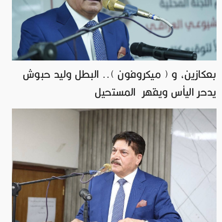
بعكازين، و ( ميكروفون ).. البطل وليد حبوش
يدحر اليأس ويقهر المستحيل