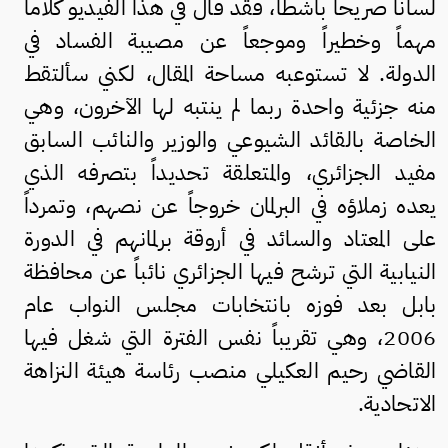
لساناً صريحاً باشطاً، فقد قال في هذا الفيديو كلاماً
مهماً وخطيراً وموجعاً عن مصيبة الفساد في
الدولة. لا تستوعبه مساحة المقال، لكني سألتقط
منه جزئية واحدة ربما لم ينتبه لها الآخرون، وهي
الخاصة بالقائد الشيوعي والوزير والنائب السابق
مفيد الجزائري، والمتعلقة تحديداً بتصرفه الذي
يعده زملاؤه في البرلمان خروجاً عن نصهم، وتمرداً
على المعتاد والسائد في أروقة برلمانهم في الدورة
النيابية التي ترشح فيها الجزائري نائباً عن محافظة
بابل بعد فوزه بانتخابات مجلس النواب عام
2006، وهي تقريباً نفس الفترة التي شغل فيها
القاضي رحيم العكيلي منصب رئاسة هيئة النزاهة
الاتحادية.