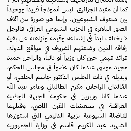
كما أن مفيد الجزائري ليس أنموذجاً فريداً ووحيداً
بين صفوف الشيوعيين، وإنما هو صورة من آلاف
الصور الباهرة في الحزب الشيوعي العراقي، فالرجل
لا يختلف أبداً في إشعاعه وقيمه ونزاهته عن بقية
رفاقه الذين وضعتهم الظروف في مواقع الدولة.
فرائد فهمي حين كان وزيراً أو نائباً، والراحل حميد
مجيد موسى عندما كان عضواً في مجلس الحكم،
وبديله في ذات المجلس الدكتور جاسم الحلفي، أو
القائدان الراحلان مكرم الطالباني وعامر عبد الله
عندما كانا وزيرين في حكومة الجبهة الوطنية
العراقية في سبعينيات القرن الماضي، وقبلهما
المناضلة الشيوعية نزيهة الدليمي التي استوزرها
الشهيد عبد الكريم قاسم في وزارة الجمهورية