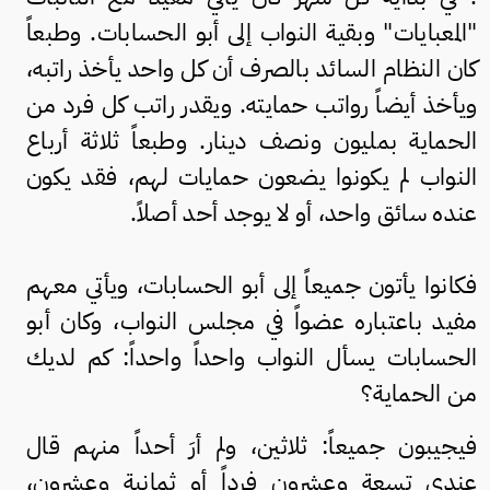
"المعبايات" وبقية النواب إلى أبو الحسابات. وطبعاً
كان النظام السائد بالصرف أن كل واحد يأخذ راتبه،
ويأخذ أيضاً رواتب حمايته. ويقدر راتب كل فرد من
الحماية بمليون ونصف دينار. وطبعاً ثلاثة أرباع
النواب لم يكونوا يضعون حمايات لهم، فقد يكون
عنده سائق واحد، أو لا يوجد أحد أصلاً.
فكانوا يأتون جميعاً إلى أبو الحسابات، ويأتي معهم
مفيد باعتباره عضواً في مجلس النواب، وكان أبو
الحسابات يسأل النواب واحداً واحداً: كم لديك
من الحماية؟
فيجيبون جميعاً: ثلاثين، ولم أرَ أحداً منهم قال
عندي تسعة وعشرون فرداً أو ثمانية وعشرون،