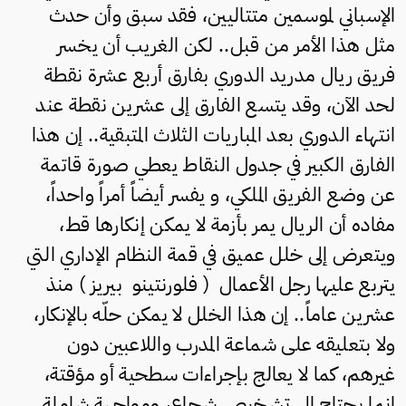
الإسباني لموسمين متتاليين، فقد سبق وأن حدث
مثل هذا الأمر من قبل.. لكن الغريب أن يخسر
فريق ريال مدريد الدوري بفارق أربع عشرة نقطة
لحد الآن، وقد يتسع الفارق إلى عشرين نقطة عند
انتهاء الدوري بعد المباريات الثلاث المتبقية.. إن هذا
الفارق الكبير في جدول النقاط يعطي صورة قاتمة
عن وضع الفريق الملكي، و يفسر أيضاً أمراً واحداً،
مفاده أن الريال يمر بأزمة لا يمكن إنكارها قط،
ويتعرض إلى خلل عميق في قمة النظام الإداري التي
يتربع عليها رجل الأعمال ( فلورنتينو بيريز ) منذ
عشرين عاماً.. إن هذا الخلل لا يمكن حلّه بالإنكار،
ولا بتعليقه على شماعة المدرب واللاعبين دون
غيرهم، كما لا يعالج بإجراءات سطحية أو مؤقتة،
إنما يحتاج إلى تشخيص شجاع، ومواجهة شاملة