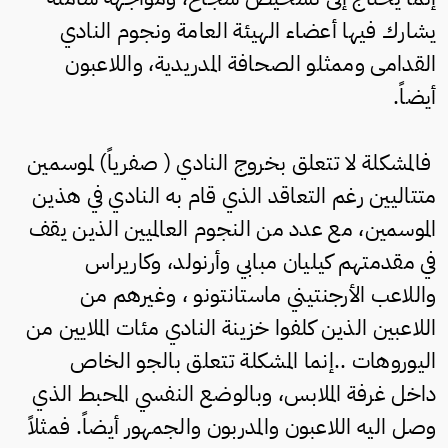
يشارك فيها أعضاء الهيئة العامة ونجوم النادي
القدامى وممثلو الصحافة المدريدية، واللاعبون
أيضاً.
فالمشكلة لا تتعلق بخروج النادي ( صفرياً) لموسمين
متتاليين رغم التعاقد الذي قام به النادي في هذين
الموسمين، مع عدد من النجوم العالميين الذين يقف
في مقدمتهم كيليان مبابي وأرنولد، وكاريراس
واللاعب الأرجنتيني ماستانتونو ، وغيرهم من
اللاعبين الذين كلفوا خزينة النادي مئات الملايين من
اليوروهات ..إنما المشكلة تتعلق بالجو الخاص
داخل غرفة الملابس، وبالوضع النفسي المحبط الذي
وصل اليه اللاعبون والمدربون والجمهور أيضاً. فمثلاً