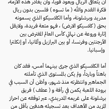
ان يتعافى الريال ويعود قوياً، وأن يغادر هذه الأزمة،
فكرة القدم والله ( ما تسوه ) فلسين بدون ريال
مدريد وبرشلونة، وأما الكلاسيكو الذي يسمونه
بحق ( كلاسيكو الارض) ، فهو متعة فريدة، ولايقل
إثارة وروعة عن نهائي كأس العالم المفترض بين
الأرجنتين وفرنسا، أو بين البرازيل وألمانيا، أو إنكلترا
وإسبانيا.
أما الكلاسيكو الذي جرى بينهما أمس، فقد كان
باهتاً وبارداً، ولم يكن بالمستوى الذي تأملته
الجماهير وانتظرته منذ شهور، وأظن أن السبب في
برودة اللعبة يكمن في رأفة و ( عطف ) فريق
برشلونة على غريمه المدريدي، عبر توقفه عن احراز
المزيد من الأهداف بعد تسجيله هدفين بأقل من