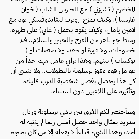
المخضرم ( تشيزني ) مع الحارس الشاب ( خوان
غارسيا )، وكيف يمزح روبرت ليفاندوفسكي بود مع
لامين يامال، وكيف يقوم بحمل ( غابي) على ظهره،
وسط جو باهر من الفرح والحبور والسلام.. فلا
خصومات، ولا غيرة أو حقد، ولا صفعات او (
بوكسات ) بينهم، وهذا برأيي عامل مهم جداً من
عوامل قوة وفوز برشلونة بالبطولات.. ولا ننسى أن
كل هذا يحصل بفضل شخصية المدرب فليك،
وتأثيره على اللاعبين دون استثناء.
وسأختصر لكم الفرق بين ناديي برشلونة وريال
مدريد بمثال واحد حصل أمس ربما لم ينتبه له
أحد، وهذا الشيء قطعاً لا يفعله إلا من كان بحجم