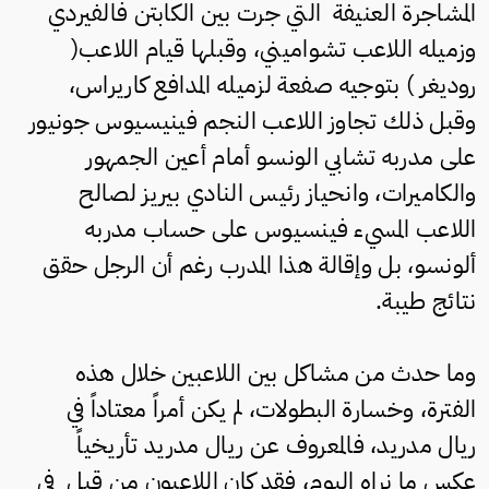
المشاجرة العنيفة التي جرت بين الكابتن فالفيردي
وزميله اللاعب تشواميني، وقبلها قيام اللاعب(
روديغر ) بتوجيه صفعة لزميله المدافع كاريراس،
وقبل ذلك تجاوز اللاعب النجم فينيسيوس جونيور
على مدربه تشابي الونسو أمام أعين الجمهور
والكاميرات، وانحياز رئيس النادي بيريز لصالح
اللاعب المسيء فينسيوس على حساب مدربه
ألونسو، بل وإقالة هذا المدرب رغم أن الرجل حقق
نتائج طيبة.
وما حدث من مشاكل بين اللاعبين خلال هذه
الفترة، وخسارة البطولات، لم يكن أمراً معتاداً في
ريال مدريد، فالمعروف عن ريال مدريد تأريخياً
عكس ما نراه اليوم، فقد كان اللاعبون من قبل في