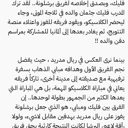
فليك، وبصدق إخلاصه لفريق برشلونة.. لقد ترك
المدرب فليك جثمان والده في ثلاجة الموتى، وجاء
ليحضر الكلاسيكو، ويقود فريقه للفوز واعتلاء منصة
التتويج، ثم يغادر بعدها إلى ألمانيا للمشاركة بمراسم
دفن والده !!
بينما نرى العكس في ريال مدريد ، حيث يفضل
نجم الفريق الأول وهدافه مبابي الذهاب بسفرة
ترفيهية مع صديقته إلى مدينة أخرى، تاركاً فريقه
يعاني في مباراة الكلاسيكو المهمة، بل هي المباراة التي
يعدها الكثير من الجمهور بطولة لوحدها.. إن
الفرق بين فليك ومبابي، هو الذي جعل برشلونة
يفوز على ريال مدريد بهدفين مقابل لاشيء، ولولا
رأفة لاعبي البرشا لكانت النتيجة كارثية بحق فريق