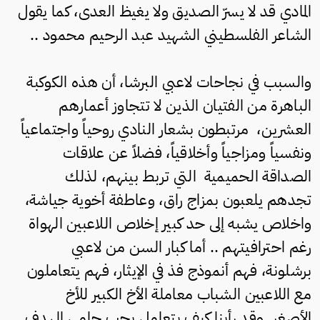
المادي قد لا يسرّ الصديق ولا يغيظ العدى، كما يقول
الشاعر الفلسطيني الشهيد عبد الرحيم محمود ..
والسبب في نجاحات لاعبي البرشا، أن هذه الكوكبة
الباهرة من الفتيان الذين لا تتجاوز أعمارهم
العشرين، مرتبطون بشعار النادي روحياً واجتماعياً
ونفسياً ومزاجياً وأخلاقياً، فضلاً عن علاقات
الصداقة الحميمية التي تربط بينهم، لذلك
تجدهم يلعبون بمزاج راق، وعاطفة أخوية جياشة،
واخلاص يشبه إلى حد كبير إخلاص اللاعبين الهواة
رغم احترافيتهم .. أما كبار السن من لاعبي
برشلونة، فهم أنموذج فذ في الإيثار، فهم يتعاملون
مع اللاعبين الشباب معاملة الأخ الكبير للأخ
الأصغر..وقد رأينا كيف يتعامل بحب حامي الهدف