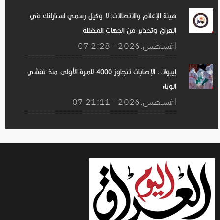
هيئة الإعلام والاتصالات: لا وكيل رسمي لستارلنك في
العراق وتحذير من الجهات المضللة
07 اغســطس.2026 - 2:28
إيبولا.. الإصابات تتجاوز 4000 للمرة الأولى منذ تفشي
الوباء
07 اغســطس.2026 - 21:11