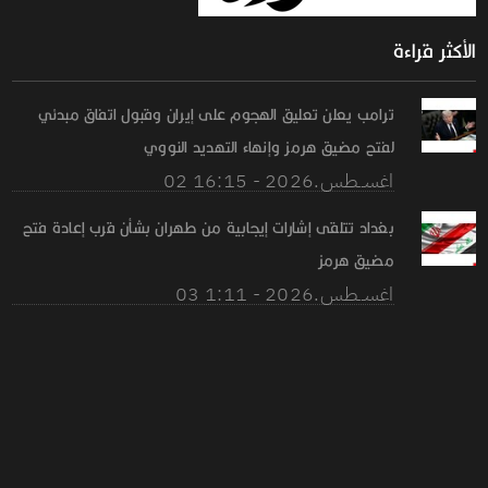
الأكثر قراءة
ترامب يعلن تعليق الهجوم على إيران وقبول اتفاق مبدئي
لفتح مضيق هرمز وإنهاء التهديد النووي
02 اغســطس.2026 - 16:15
بغداد تتلقى إشارات إيجابية من طهران بشأن قرب إعادة فتح
مضيق هرمز
03 اغســطس.2026 - 1:11