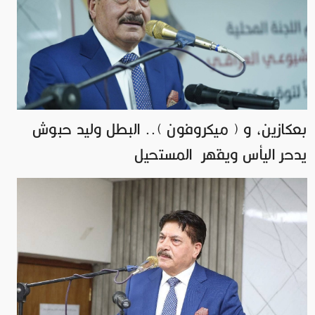
بعكازين، و ( ميكروفون ).. البطل وليد حبوش
يدحر اليأس ويقهر المستحيل