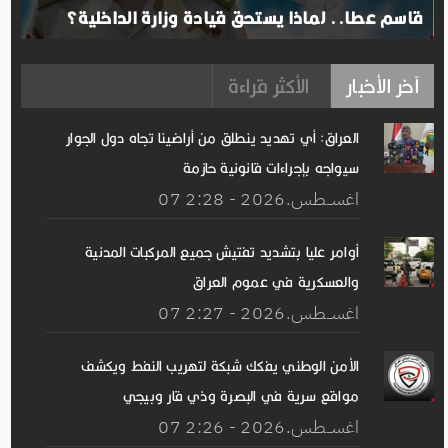
قاسم عطا.. لماذا يستحق قيادة وزارة الداخلية؟
آخر الأخبار
الأكثر قراءة
العراق: أي تهديد ينطلق من أراضينا تجاه دول الجوار
سيواجه بإجراءات قانونية حازمة
07 اغســطس.2026 - 2:28
أوامر عليا بتشديد تفتيش جميع المركبات المدنية
والعسكرية في عموم العراق
07 اغســطس.2026 - 2:27
الأمن الوطني يفكك شبكة لتهريب النفط ويكشف
مواقع سرية في البصرة وذي قار وبيجي
07 اغســطس.2026 - 2:26