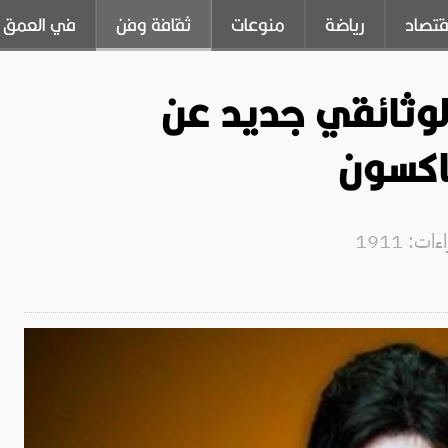
قتصاد
رياضة
منوعات
ثقافة وفن
في العمق
لوثائقي جديد عن
اكسون
ت: 1911