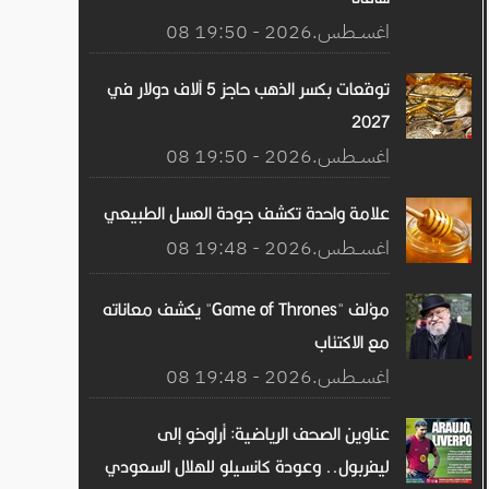
08 اغســطس.2026 - 19:50
توقعات بكسر الذهب حاجز 5 آلاف دولار في
2027
08 اغســطس.2026 - 19:50
علامة واحدة تكشف جودة العسل الطبيعي
08 اغســطس.2026 - 19:48
مؤلف "Game of Thrones" يكشف معاناته
مع الاكتئاب
08 اغســطس.2026 - 19:48
عناوين الصحف الرياضية: أراوخو إلى
ليفربول.. وعودة كانسيلو للهلال السعودي