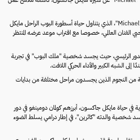
أُطلق الإعلان التشويقي الجديد لفيلم السيرة الذاتية "Michael"، الذي يتناول حياة أسطورة البوب الراحل مايكل
الفنان العالمي، خصوصا مع اقتراب موعد عرضه المنتظر
الدور الرئيسي، حيث يجسد شخصية "ملك البوب" في تجربة
إلى الشبه الكبير والأداء الحركي اللافت.
عة من النجوم الذين يجسدون مراحل مختلفة من بدايات
في حياة مايكل جاكسون، أبرزهم كولمان دومينغو في دور
جسد شخصية والدته "كاثرين"، في إطار درامي يسلط الضوء