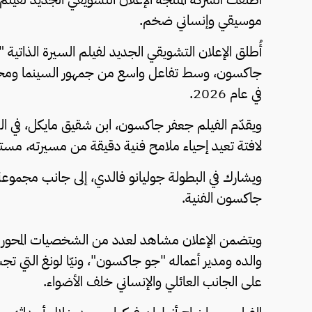
موسيقي وإنساني ضخم.
جاكسون، وسط تفاعل واسع من جمهور السينما ومحبي 
في عام 2026.
ويقدّم الفيلم جعفر جاكسون، ابن شقيق مايكل، في 
لافتة تعيد إحياء ملامح فنية دقيقة من مسيرته، مستندًا 
ويشارك في البطولة جوليانو فالدي، إلى جانب مجمو
جاكسون الفنية.
ويتضمن الإعلان مشاهد لعدد من الشخصيات المحورية 
والده ومدير أعماله "جو جاكسون"، ونيّا لونغ التي ت
على الجانب العائلي والإنساني خلف الأضواء.