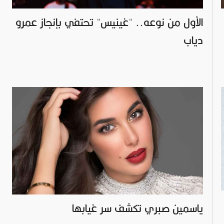
الأول من نوعه.. "غينيس" تحتفي بإنجاز عمرو
دياب
ياسمين صبري تكشف سر غيابها