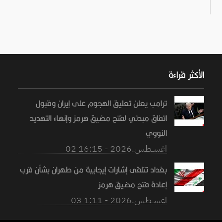
الأكثر قراءة
ترامب يعلن تعليق الهجوم على إيران وقبول
اتفاق مبدئي لفتح مضيق هرمز وإنهاء التهديد
النووي
02 اغســطس.2026 - 16:15
بغداد تتلقى إشارات إيجابية من طهران بشأن قرب
إعادة فتح مضيق هرمز
03 اغســطس.2026 - 1:11