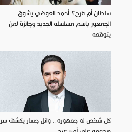
سلطان أم فرج؟ أحمد العوضي يشوق
الجمهور باسم مسلسله الجديد وجائزة لمن
يتوقعه
كل شخص له جمهوره.. وائل جسار يكشف سر
هجومه على أمير عيد