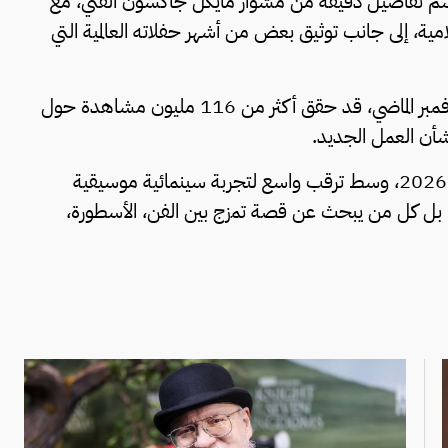
 رسم تفاصيل دقيقة من مشوار مايكل جاكسون الفني، مع
علامية، إلى جانب توثيق بعض من أشهر حفلاته العالمية التي
وكان الإعلان التشويقي الأول للفيلم، الذي طُرح في نوفمبر الماضي، قد حقق أكثر من 116 مليون مشاهدة حول
ومن المقرر عرض فيلم «Michael» عالميًا في 24 أبريل 2026، وسط ترقب واسع لتجربة سينمائية موسيقية
كل من يبحث عن قصة تمزج بين الفن، الأسطورة،