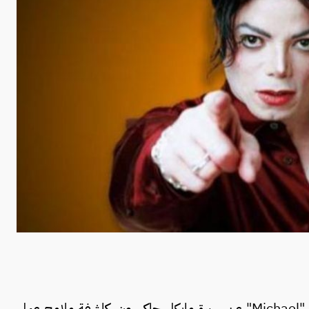
أطلقت الشركة المنتجة الإعلان التشويقي الجديد لفيلم "Michael" عن سيرة مايكل جاكسون، كاشفة ملامح عمل