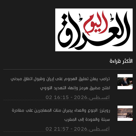
الأكثر قراءة
ترامب يعلن تعليق الهجوم على إيران وقبول اتفاق مبدئي
لفتح مضيق هرمز وإنهاء التهديد النووي
02 اغســطس.2026 - 16:15
رويترز: الجوع والعداء يجبران مئات المهاجرين على مغادرة
سبتة والعودة إلى المغرب
02 اغســطس.2026 - 21:57