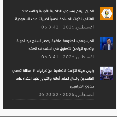
العراق يرفع مستوى الجاهزية الأمنية والاستعداد
القتالي للقوات المسلحة تحسباً لضربات على السعودية
06 اغســطس.2026 - 3:42
المرسومي: الحكومة ماضية بحصر السلاح بيد الدولة
وتدعو البرلمان للتحقيق في استهداف الحشد
06 اغســطس.2026 - 3:41
رئيس هيئة النزاهة الاتحادية من كركوك: لا مظلة تحمي
الفاسدين والمال العام أمانة والتجاوز عليه اعتداء على
حقوق العراقيين
06 اغســطس.2026 - 20:32