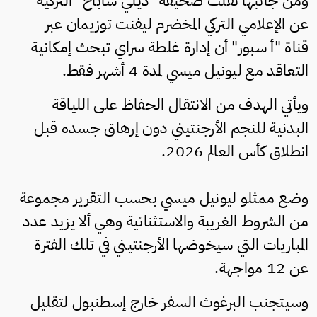
ومن جانبها نقلت صحيفة "ديلي ساباح" التركية
عن الإعلامي التركي المخضرم ليفنت توزيمان عبر
قناة "أ سبور" أن إدارة غلطة سراي تبحث إمكانية
التعاقد مع ليونيل ميسي لمدة 4 أشهر فقط.
ويأتي الهدف من الانتقال الحفاظ على اللياقة
البدنية للنجم الأرجنتيني دون إرهاق جسده قبل
انطلاق كأس العالم 2026.
وضع ممثلو ليونيل ميسي بحسب التقرير مجموعة
من الشروط الغريبة والاستثنائية وهي ألا يزيد عدد
المباريات التي سيخوضها الأرجنتيني في تلك الفترة
عن 12 مواجهة.
وسيتجنب البرغوث السفر خارج إسطنبول لتقليل