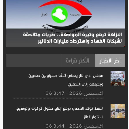
النزاهة ترفع وتيرة المواجهة.. ضربات متلاحقة
لشبكات الفساد واسترداد مليارات الدنانير
آخر الأخبار
الأكثر قراءة
مجلس ذي قار يعفي ثلاثة مسؤولين صحيين
ويحيلهم إلى التحقيق
06 اغســطس.2026 - 3:47
النفط تؤكد المضي برفع إنتاج حقول كركوك وتوسيع
استثمار الغاز
06 اغســطس.2026 - 3:44