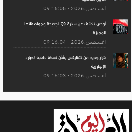
09 اغســطس.2026 - 16:05
أودي تكشف عن سيارة Q9 الجديدة ومواصفاتها
المميزة
09 اغســطس.2026 - 16:04
قرار جديد من نتفليكس بشأن نسخة «لعبة الحبار»
الإنجليزية
09 اغســطس.2026 - 16:03