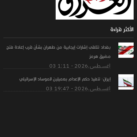
الأكثر قراءة
بغداد تتلقى إشارات إيجابية من طهران بشأن قرب إعادة فتح
مضيق هرمز
03 اغســطس.2026 - 1:11
إيران: تنفيذ حكم الإعدام بعميلين للموساد الإسرائيلي
03 اغســطس.2026 - 19:47