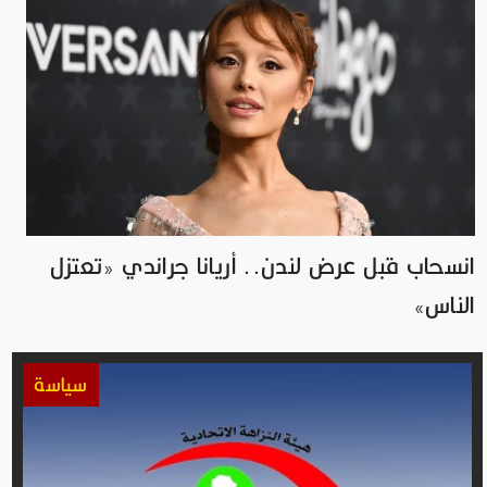
انسحاب قبل عرض لندن.. أريانا جراندي «تعتزل
الناس»
سياسة