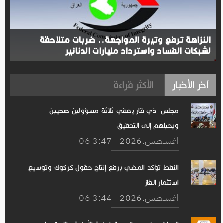
النزاهة ترفع وتيرة المواجهة.. ضربات متلاحقة
لشبكات الفساد واسترداد مليارات الدنانير
آخر الأخبار
الأكثر قراءة
مجلس ذي قار يعفي ثلاثة مسؤولين صحيين
ويحيلهم إلى التحقيق
06 اغســطس.2026 - 3:47
النفط تؤكد المضي برفع إنتاج حقول كركوك وتوسيع
استثمار الغاز
06 اغســطس.2026 - 3:44