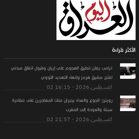
الأكثر قراءة
ترامب يعلن تعليق الهجوم على إيران وقبول اتفاق مبدئي
لفتح مضيق هرمز وإنهاء التهديد النووي
02 اغســطس.2026 - 16:15
رويترز: الجوع والعداء يجبران مئات المهاجرين على مغادرة
سبتة والعودة إلى المغرب
02 اغســطس.2026 - 21:57