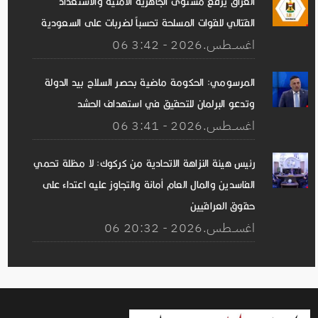
العراق يرفع مستوى الجاهزية الأمنية والاستعداد
القتالي للقوات المسلحة تحسباً لضربات على السعودية
06 اغســطس.2026 - 3:42
المرسومي: الحكومة ماضية بحصر السلاح بيد الدولة
وتدعو البرلمان للتحقيق في استهداف الحشد
06 اغســطس.2026 - 3:41
رئيس هيئة النزاهة الاتحادية من كركوك: لا مظلة تحمي
الفاسدين والمال العام أمانة والتجاوز عليه اعتداء على
حقوق العراقيين
06 اغســطس.2026 - 20:32