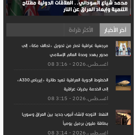
محمد شياع السوداني.. العلاقات الدولية مفتاح
التنمية وإبعاد العراق عن النار
آخر الأخبار
الأكثر قراءة
مرجعية عراقية تحذر من تحويل «تحالف مكة» إلى
محور يهدد وحدة العالم الإسلامي
08 اغســطس.2026 - 3:16
الخطوط الجوية العراقية تعيد طائرة «إيرباص A330»
إلى الخدمة بخبرات عراقية
08 اغســطس.2026 - 3:15
النفط: التوجه لإنشاء أنبوب جديد بين العراق وسوريا
بطاقة مليون برميل يومياً
08 اغســطس.2026 - 3:14