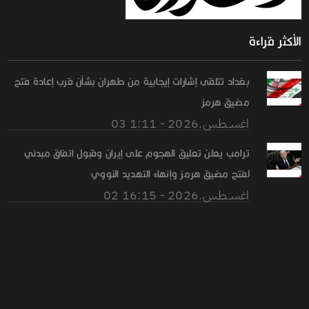
الأكثر قراءة
بغداد تتلقى إشارات إيجابية من طهران بشأن قرب إعادة فتح
مضيق هرمز
03 اغســطس.2026 - 1:11
ترامب يعلن تعليق الهجوم على إيران وقبول اتفاق مبدئي
لفتح مضيق هرمز وإنهاء التهديد النووي
02 اغســطس.2026 - 16:15