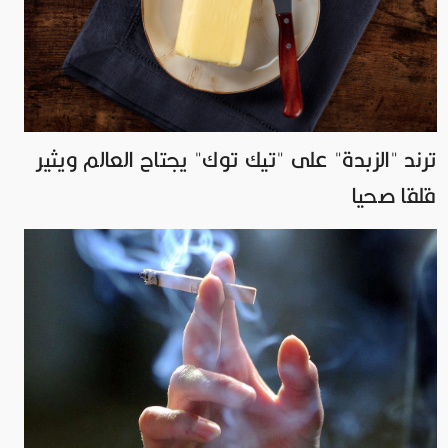
ترند "الزبدة" على "تيك توك" يجتاح العالم ويثير
قلقا صحيا