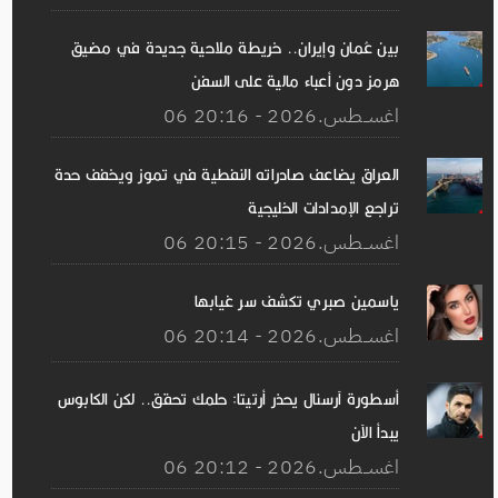
بين عُمان وإيران.. خريطة ملاحية جديدة في مضيق
هرمز دون أعباء مالية على السفن
06 اغســطس.2026 - 20:16
العراق يضاعف صادراته النفطية في تموز ويخفف حدة
تراجع الإمدادات الخليجية
06 اغســطس.2026 - 20:15
ياسمين صبري تكشف سر غيابها
06 اغســطس.2026 - 20:14
أسطورة آرسنال يحذر أرتيتا: حلمك تحقق.. لكن الكابوس
يبدأ الآن
06 اغســطس.2026 - 20:12