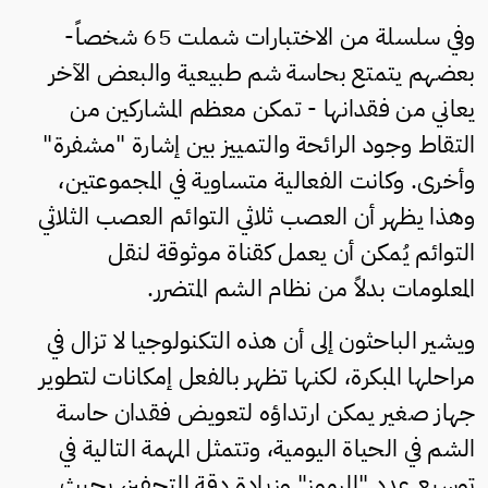
وفي سلسلة من الاختبارات شملت 65 شخصاً-
بعضهم يتمتع بحاسة شم طبيعية والبعض الآخر
يعاني من فقدانها - تمكن معظم المشاركين من
التقاط وجود الرائحة والتمييز بين إشارة "مشفرة"
وأخرى. وكانت الفعالية متساوية في المجموعتين،
وهذا يظهر أن العصب ثلاثي التوائم العصب الثلاثي
التوائم يُمكن أن يعمل كقناة موثوقة لنقل
المعلومات بدلاً من نظام الشم المتضرر.
ويشير الباحثون إلى أن هذه التكنولوجيا لا تزال في
مراحلها المبكرة، لكنها تظهر بالفعل إمكانات لتطوير
جهاز صغير يمكن ارتداؤه لتعويض فقدان حاسة
الشم في الحياة اليومية، وتتمثل المهمة التالية في
توسيع عدد "الرموز" وزيادة دقة التحفيز، بحيث