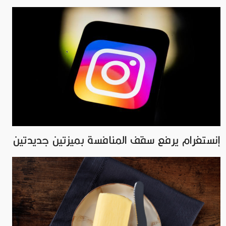
إنستغرام يرفع سقف المنافسة بميزتين جديدتين