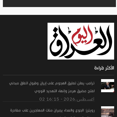
الأكثر قراءة
ترامب يعلن تعليق الهجوم على إيران وقبول اتفاق مبدئي
لفتح مضيق هرمز وإنهاء التهديد النووي
02 اغســطس.2026 - 16:15
رويترز: الجوع والعداء يجبران مئات المهاجرين على مغادرة