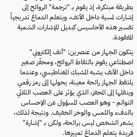
بطريقة مبتكرة، إذ يقوم بـ "ترجمة" الروائح إلى
إشارات لمسية داخل الأنف، ويتعلم الدماغ تدريجياً
تفسير هذه الأحاسيس كبديل للإشارات الشمية
المفقودة.
يتكون الجهاز من عنصرين: "أنف إلكتروني"
اصطناعي يقوم بالتقاط الروائح، ومحفّز صغير
داخل الأنف يشبه المشبك المغناطيسي، وعندما
يلتقط الجهاز رائحة معينة، يحولها إلى رمز رقمي
وينقلها إلى المحفز، الذي يؤثر على العصب الثلاثي
التوائم - وهو العصب المسؤول عن الإحساس
بالدفء واللمس والوخز الخفيف. ونتيجة لذلك،
يشعر الشخص ليس برائحة، ولكن بـ "إشارة"
فريدة يتعلم الدماغ تمييزها.