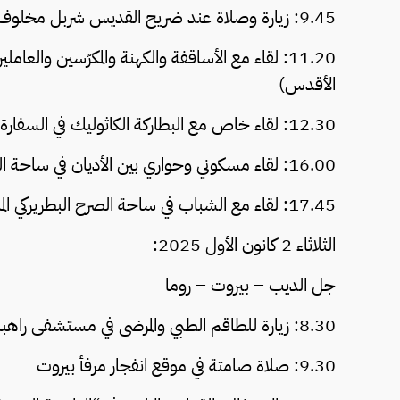
9.45: زيارة وصلاة عند ضريح القديس شربل مخلوف في دير مار مارون – عنايا
11.20: لقاء مع الأساقفة والكهنة والمكرّسين والع
الأقدس)
12.30: لقاء خاص مع البطاركة الكاثوليك في السفارة البابوية
16.00: لقاء مسكوني وحواري بين الأديان في ساحة الشهداء – بيروت (كلمة الأب الأقدس)
17.45: لقاء مع الشباب في ساحة الصرح البطريركي الماروني – بكركي (كلمة الأب الأقدس)
الثلاثاء 2 كانون الأول 2025:
جل الديب – بيروت – روما
8.30: زيارة للطاقم الطبي والمرضى في مستشفى راهبات الصليب – جل الديب
9.30: صلاة صامتة في موقع انفجار مرفأ بيروت