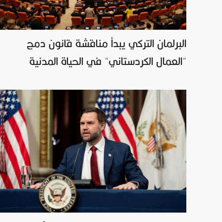
البرلمان التركي يبدأ مناقشة قانون دمج
"العمال الكردستاني" في الحياة المدنية