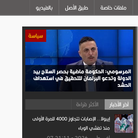
ملفات خاصة
طبق الأصل
بالفيديو
سياسة
المرسومي: الحكومة ماضية بحصر السلاح بيد
الدولة وتدعو البرلمان للتحقيق في استهداف
الحشد
آخر الأخبار
الأكثر قراءة
إيبولا.. الإصابات تتجاوز 4000 للمرة الأولى
منذ تفشي الوباء
07 اغســطس.2026 - 21:11