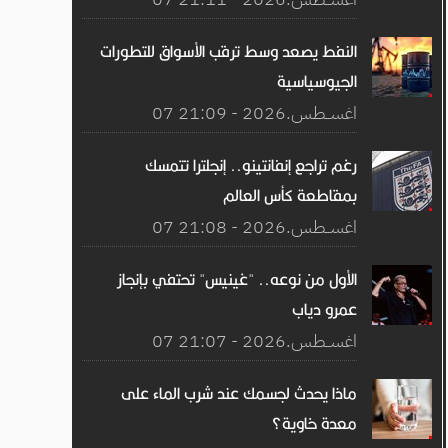
النفط يصعد وسط ترقب الأسواق للتطورات
الجيوسياسية
07 اغســطس.2026 - 21:09
رغم تراجع إنفانتينو.. إنجلترا تتمسك
بمقاطعة كأس العالم
07 اغســطس.2026 - 21:08
الأول من نوعه.. "غينيس" تحتفي بإنجاز
عمرو دياب
07 اغســطس.2026 - 21:07
ماذا يحدث لجسمك عند شرب الماء على
معدة خاوية؟