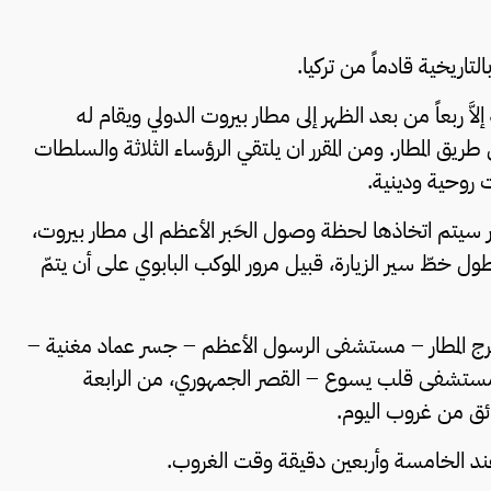
التاريخية قادماً من تركيا.
لاَّ ربعاً من بعد الظهر إلى مطار بيروت الدولي ويقام له
 المطار. ومن المقرر ان يلتقي الرؤساء الثلاثة والسلطات
 روحية ودينية.
ر سيتم اتخاذها لحظة وصول الحَبر الأعظم الى مطار بيروت،
خطّ سير الزيارة، قبيل مرور الموكب البابوي على أن يتمّ
رج المطار – مستشفى الرسول الأعظم – جسر عماد مغنية –
ع مستشفى قلب يسوع – القصر الجمهوري، من الرابعة
ئق من غروب اليوم.
عند الخامسة وأربعين دقيقة وقت الغروب.