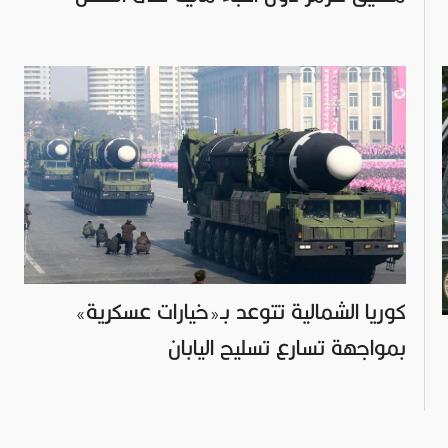
كوريا الشمالية تتوعد بـ«خيارات عسكرية»
بمواجهة تسارع تسليح اليابان