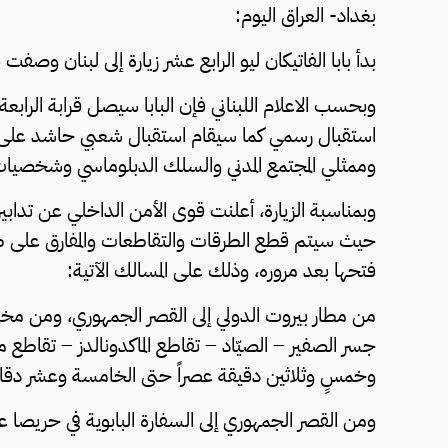
بغداد- العراق اليوم:
بدأ بابا الفاتيكان ليو الرابع عشر زيارة إلى لبنان وصفت ب
وبحسب الاعلام اللبناني فإن البابا سيصل قرابة الرابعة إ
استقبال رسمي كما سيقام استقبال شعبي حاشد على طريق
وممثلي المجتمع المدني والسلك الدبلوماسي وشخصيات
وبمناسبة الزيارة، أعلنت قوى الأمن الداخلي عن تدابي
حيث سيتم قطع الطرقات والتقاطعات والمفارق على طول 
فتحها بعد مروره، وذلك على المسالك الآتية:
من مطار بيروت الدولي إلى القصر الجمهوري، ومن مخ
جسر الصفير – الصيّاد – تقاطع الماكدونالدز – تقاط
وخمسٍ وثلاثين دقيقة عصراً حتى الخامسة وعشر دقا
ومن القصر الجمهوري إلى السفارة البابوية في حريصا 