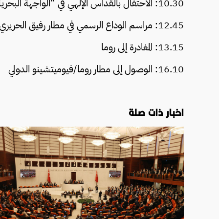
10.30: الاحتفال بالقداس الإلهي في “الواجهة البحرية لبيروت” (عظة الأب الأقدس)
12.45: مراسم الوداع الرسمي في مطار رفيق الحريري الدولي – بيروت (كلمة الأب الأقدس)
13.15: المغادرة إلى روما
16.10: الوصول إلى مطار روما/فيوميتشينو الدولي
اخبار ذات صلة