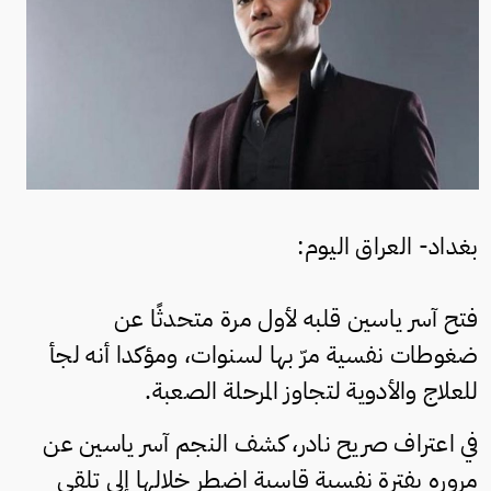
بغداد- العراق اليوم:
فتح آسر ياسين قلبه لأول مرة متحدثًا عن
ضغوطات نفسية مرّ بها لسنوات، ومؤكدا أنه لجأ
للعلاج والأدوية لتجاوز المرحلة الصعبة.
في اعتراف صريح نادر، كشف النجم آسر ياسين عن
مروره بفترة نفسية قاسية اضطر خلالها إلى تلقي