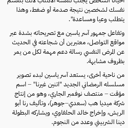
أحيانا الشخص يجلب لنفسه الاكتئاب لأنك بتقسم
نفسك لشخصين نتيجة صدمة أو ضغط، وهذا
يتطلب وعيا ومساعدة".
وتفاعل جمهور آسر ياسين مع تصريحاته بشدة عبر
مواقع التواصل، معتبرين أن شجاعته في الحديث
عن المرض النفسي رسالة دعم مهمة لكل من يمر
بظروف مشابهة.
من ناحية أخرى، يستعد آسر ياسين لبدء تصوير
مسلسله الرمضاني الجديد "اتنين غيرنا" – اسم
مؤقت – منتصف نوفمبر الجاري، وهو من إنتاج
شركة ميديا هب (سعدي–جوهر)، وتأليف رنا أبو
الريش، وإخراج خالد الحلفاوي، ويشاركه البطولة
دينا الشربيني وعدد من النجوم.