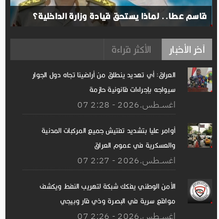
قاسم عطا.. لماذا يستحق قيادة وزارة الداخلية؟
آخر الأخبار
الأكثر قراءة
العراق: أي تهديد ينطلق من أراضينا تجاه دول الجوار
سيواجه بإجراءات قانونية حازمة
07 اغســطس.2026 - 2:28
أوامر عليا بتشديد تفتيش جميع المركبات المدنية
والعسكرية في عموم العراق
07 اغســطس.2026 - 2:27
الأمن الوطني يفكك شبكة لتهريب النفط ويكشف
مواقع سرية في البصرة وذي قار وبيجي
07 اغســطس.2026 - 2:26