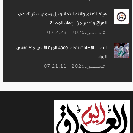
هيئة الإعلام والاتصالات: لا وكيل رسمي لستارلنك في
العراق وتحذير من الجهات المضللة
07 اغســطس.2026 - 2:28
إيبولا.. الإصابات تتجاوز 4000 للمرة الأولى منذ تفشي
الوباء
07 اغســطس.2026 - 21:11