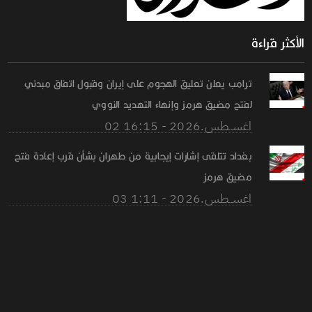
الأكثر قراءة
ترامب يعلن تعليق الهجوم على إيران وقبول اتفاق مبدئي
لفتح مضيق هرمز وإنهاء التهديد النووي
02 اغســطس.2026 - 16:15
بغداد تتلقى إشارات إيجابية من طهران بشأن قرب إعادة فتح
مضيق هرمز
03 اغســطس.2026 - 1:11