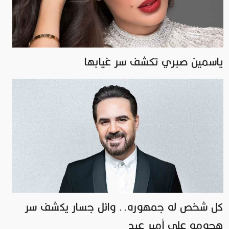
ياسمين صبري تكشف سر غيابها
كل شخص له جمهوره.. وائل جسار يكشف سر
هجومه على أمير عيد