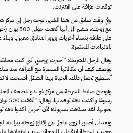
توقعات عرّافة على الإنترنت.
وفي وقت سابق من هذا الشهر، توجه رجل إلى مركز شرط
على علاقة بنساء أخريات ويزور الفنادق معهن. وبناءً
بالاتهامات المستمرة.
وقال الرجل للشرطة: "أخبرت زوجتي أنني كنت مخلصًا، ل
ووصف كيف أن مكالماتها المستمرة مع العرافة منذ ساع
أستطيع تحمل ذلك. الحياة بهذا الشكل أصبحت لا تط
وأوضح ضابط الشرطة من مركز غواندو للصحف المحلية،
رسومًا 
يخونها. لقد صدّقت بسهولة؛ لأن آخرين أكدوا دقة توق
وبعد أن أصبح الزوج عاجزًا عن إقناع زوجته ببراءته، ل
وجهت الشرطة انتقادات للزوجة؛ بسبب اعتمادها على تو