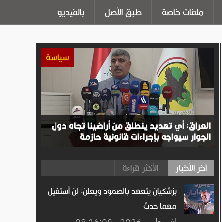
ملفات خاصة
طبق الأصل
بالفيديو
سياسة
العراق: أي تهديد ينطلق من أراضينا تجاه دول
الجوار سيواجه بإجراءات قانونية حازمة
آخر الأخبار
الأكثر قراءة
بزشكيان يتعهد بالصمود ويعلن: لن أستقيل
مهما حدث
08 اغســطس.2026 - 16:09