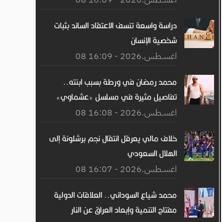
دراسة واسعة تنسف الاعتقاد السائد بثبات
شخصية الإنسان
08 اغســطس.2026 - 16:09
محمد رمضان في ورطة بسبب ابنته..
تفاصيل مثيرة في مسلسل «عشماوي»
08 اغســطس.2026 - 16:08
خلاف مالي يعرقل انتقال نجم برشلونة إلى
الهلال السعودي
08 اغســطس.2026 - 16:07
محمد شياع السوداني.. العلاقات الدولية
مفتاح التنمية وإبعاد العراق عن النار