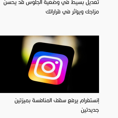
تعديل بسيط في وضعية الجلوس قد يحسن
مزاجك ويؤثر في قراراتك
إنستغرام يرفع سقف المنافسة بميزتين
جديدتين