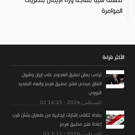
المؤامرة
الأكثر قراءة
ترامب يعلن تعليق الهجوم على إيران وقبول
اتفاق مبدئي لفتح مضيق هرمز وإنهاء التهديد
النووي
02 اغســطس.2026 - 16:15
بغداد تتلقى إشارات إيجابية من طهران بشأن قرب
إعادة فتح مضيق هرمز
03 اغســطس.2026 - 1:11