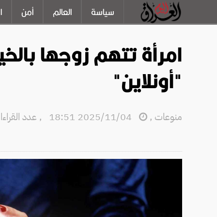
سياسة
العالم
أمن
ا
امرأة تتهم زوجها بالخي
"أونلاين"
منوعات
,
2025/11/04 18:51
,
عدد القراءات: 