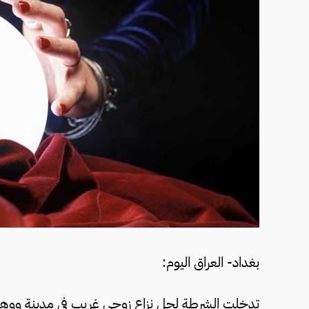
بغداد- العراق اليوم:
تدخلت الشرطة لحل نزاع زوجي غريب في مدينة ووهو بال