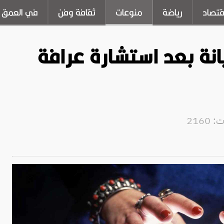
قتصاد
رياضة
منوعات
ثقافة وفن
في العمق
انة بعد استشارة عرافة
2160