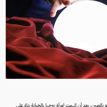
صين، بعد أن اتهمت امرأة زوجها بالخيانة بناءً على