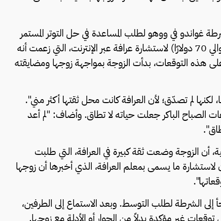
ة غواندو في ووهو لطلب المساعدة في حل التوتر المستمر
مع زوجته، مشيرا إلى أنها أنفقت حوالي 500 يوان (حوالي 70 دولارًا) لاستشارة عرافة عبر الإنترنت، التي زعمت أنه
 على هذه التوقعات، بدأت الزوجة بمواجهة زوجها ومضايقته
كنها لم تصدّق؛ لأن العرافة كانت محل ثقتها أكثر مني".
ات الصباح الباكر جعلت حياته لا تطاق. وأضاف: "لم أعد
اق".
 أن الزوجة وضعت ثقة كبيرة في العرافة، التي طلبت
وأكدت دقة توقعاتها. وقال: "أنفقت 500 يوان لاستشارة ما يسمى بمعلم العرافة، الذي أخبرها أن زوجها
عاتها".
جأ إلى الشرطة لطلب التوسط. وبعد الاستماع إلى الطرفين،
قعات غير مؤكدة بدلاً من الحوار أو الأدلة مع زوجها.