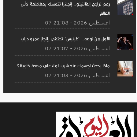
رغم تراجع إنفانتينو.. إنجلترا تتمسك بمقاطعة كأس
العالم
07 اغســطس.2026 - 21:08
الأول من نوعه.. "غينيس" تحتفي بإنجاز عمرو دياب
07 اغســطس.2026 - 21:07
ماذا يحدث لجسمك عند شرب الماء على معدة خاوية؟
07 اغســطس.2026 - 21:03