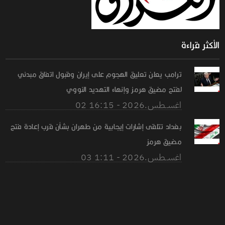
الأكثر قراءة
ترامب يعلن تعليق الهجوم على إيران وقبول اتفاق مبدئي
لفتح مضيق هرمز وإنهاء التهديد النووي
02 اغســطس.2026 - 16:15
بغداد تتلقى إشارات إيجابية من طهران بشأن قرب إعادة فتح
مضيق هرمز
03 اغســطس.2026 - 1:11