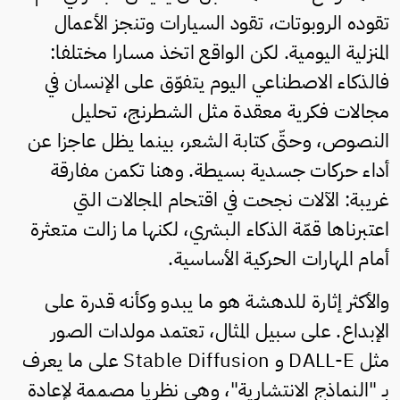
تقوده الروبوتات، تقود السيارات وتنجز الأعمال
المنزلية اليومية. لكن الواقع اتخذ مسارا مختلفا:
فالذكاء الاصطناعي اليوم يتفوّق على الإنسان في
مجالات فكرية معقدة مثل الشطرنج، تحليل
النصوص، وحتّى كتابة الشعر، بينما يظل عاجزا عن
أداء حركات جسدية بسيطة. وهنا تكمن مفارقة
غريبة: الآلات نجحت في اقتحام المجالات التي
اعتبرناها قمّة الذكاء البشري، لكنها ما زالت متعثرة
أمام المهارات الحركية الأساسية.
والأكثر إثارة للدهشة هو ما يبدو وكأنه قدرة على
الإبداع. على سبيل المثال، تعتمد مولدات الصور
مثل DALL-E و Stable Diffusion على ما يعرف
بـ "النماذج الانتشارية"، وهي نظريا مصممة لإعادة