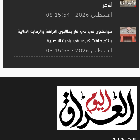
أشهر
08 اغســطس.2026 - 15:54
مواطنون في ذي قار يطالبون النزاهة والرقابة المالية
بفتح ملفات كبرى في بلدية الناصرية
08 اغســطس.2026 - 15:53