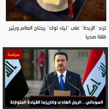
ترند "الزبدة" على "تيك توك" يجتاح العالم ويثير
قلقا صحيا
سياسة
السوداني.. الرجل الهادئ وكاريزما القيادة المتوازنة