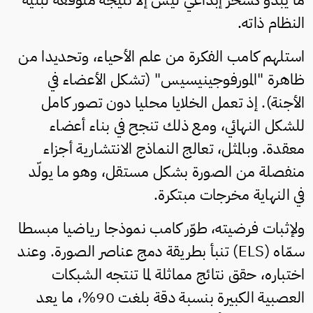
النظام ذاته.
استلهم كامب الفكرة من علم الأحياء، وتحديدا من
ظاهرة "المورفوجينيسيس" (تشكل الأعضاء في
الأجنة). إذ تعمل الخلايا محليا دون تصور كامل
للشكل النهائي، ومع ذلك تنجح في بناء أعضاء
معقدة. وبالمثل، تعالج النماذج الانتشارية أجزاء
منفصلة من الصورة بشكل مستقل، وهو ما يولّد
في النهاية مخرجات مبتكرة.
ولإثبات فرضيته، طوّر كامب نموذجا رياضيا مبسطا
سمّاه (ELS) تنبأ بطريقة دمج عناصر الصورة. وعند
اختباره، حقق نتائج مماثلة لما تنتجه الشبكات
العصبية الكبيرة بنسبة دقة بلغت 90%، ما يعد