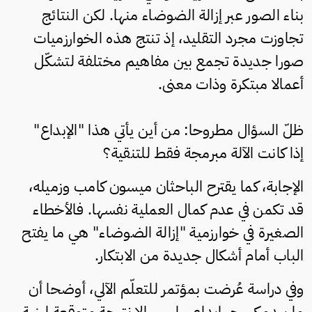
بناء الصور عبر إزالة الضوضاء منها. لكن النتائج
تجاوزت مجرد التقليد، إذ تنتج هذه الخوارزميات
صورا جديدة تجمع بين مفاهيم مختلفة لتشكّل
أعمالا مبتكرة وذات معنى.
ظلّ السؤال مطروحا: من أين يأتي هذا "الإبداع"
إذا كانت الآلة مبرمجة فقط للتنقية؟
الإجابة، كما يقترح الباحثان ميسون كامب وزميله،
قد تكمن في عدم كمال العملية نفسها. فالأخطاء
الصغيرة في خوارزمية "إزالة الضوضاء" هي ما يفتح
الباب أمام أشكال جديدة من الابتكار.
وفي دراسة عُرضت بمؤتمر للتعلّم الآلي، أوضحا أن
ما يبدو كسحر إبداعي ليس إلا نتيجة متوقعة لبنية