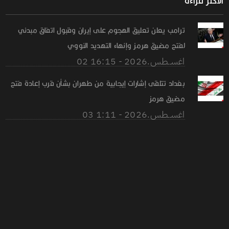
الأكثر قراءة
ترامب يعلن تعليق الهجوم على إيران وقبول اتفاق مبدئي
لفتح مضيق هرمز وإنهاء التهديد النووي
02 اغســطس.2026 - 16:15
بغداد تتلقى إشارات إيجابية من طهران بشأن قرب إعادة فتح
مضيق هرمز
03 اغســطس.2026 - 1:11