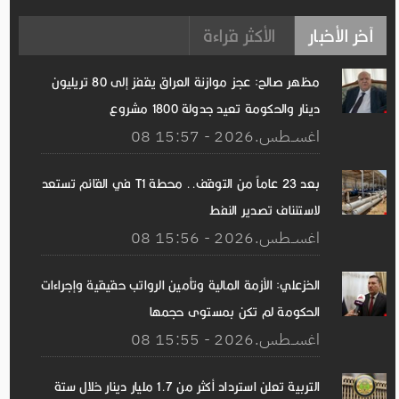
آخر الأخبار
الأكثر قراءة
مظهر صالح: عجز موازنة العراق يقفز إلى 80 تريليون
دينار والحكومة تعيد جدولة 1800 مشروع
08 اغســطس.2026 - 15:57
بعد 23 عاماً من التوقف.. محطة T1 في القائم تستعد
لاستئناف تصدير النفط
08 اغســطس.2026 - 15:56
الخزعلي: الأزمة المالية وتأمين الرواتب حقيقية وإجراءات
الحكومة لم تكن بمستوى حجمها
08 اغســطس.2026 - 15:55
التربية تعلن استرداد أكثر من 1.7 مليار دينار خلال ستة