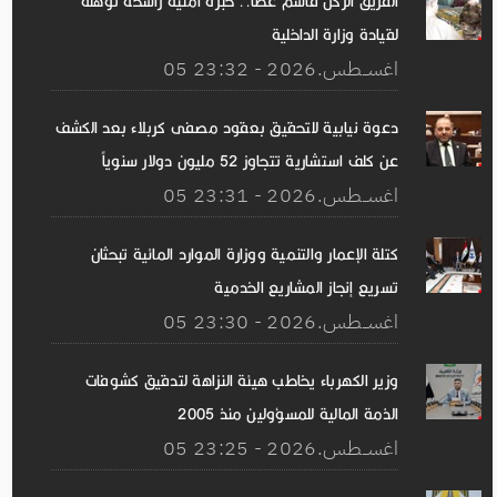
الفريق الركن قاسم عطا.. خبرة أمنية راسخة تؤهله
لقيادة وزارة الداخلية
05 اغســطس.2026 - 23:32
دعوة نيابية للتحقيق بعقود مصفى كربلاء بعد الكشف
عن كلف استشارية تتجاوز 52 مليون دولار سنوياً
05 اغســطس.2026 - 23:31
كتلة الإعمار والتنمية ووزارة الموارد المائية تبحثان
تسريع إنجاز المشاريع الخدمية
05 اغســطس.2026 - 23:30
وزير الكهرباء يخاطب هيئة النزاهة لتدقيق كشوفات
الذمة المالية للمسؤولين منذ 2005
05 اغســطس.2026 - 23:25