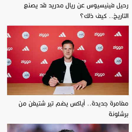
رحيل فينيسيوس عن ريال مدريد قد يصنع
التاريخ.. كيف ذلك؟
مغامرة جديدة.. أياكس يضم تير شتيغن من
برشلونة