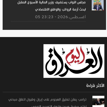
مجلس النواب يستضيف وزير المالية الأسبوع المقبل
لبحث أزمة الرواتب والواقع الاقتصادي
05 اغســطس.2026 - 23:23
الأكثر قراءة
ترامب يعلن تعليق الهجوم على إيران وقبول اتفاق مبدئي
لفتح مضيق هرمز وإنهاء التهديد النووي