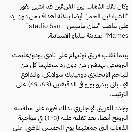
وكان لقاء الذهاب بين الفريقين قد انتهى بفوز
"الشياطين الحمر" أيضا بثلاثة أهداف من دون رد،
على ملعب "سان ماميس - Estadio San
Mames" بمدينة بيلباو الإسبانية.
بينما تغلب فريق توتنهام على نادي بودو/غليمت
النرويجي بهدفين من دون رد سجلهما كل من
المهاجم الإنجليزي دومينيك سولانكي، والمدافع
الإسباني بيدرو بورو في الدقيقتين (63، 69) على
الترتيب.
وجدد الفريق الإنجليزي بذلك فوزه على منافسه
النرويج أيضا، بعد تغلبه عليه (3-1) في مواجهة
الذهاب التي جمعتهما يوم الخميس الماضي، على