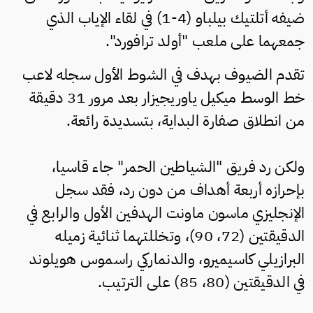
ضيفه أتلتيك بيلباو (4-1) في لقاء الإياب الذي
جمعهما على ملعب "أولد ترافورد".
تقدم الضيوف بهدف في الشوط الأول سجله لاعب
خط الوسط ميكيل ياوريجيزار بعد مرور 31 دقيقة
من انطلاق صفارة البداية، بتسديدة رائعة.
ولكن رد فريق "الشياطين الحمر" جاء قاسيا،
بإحرازه أربعة أهداف من دون رد، فقد سجل
الإنجليزي ماسون ماونت الهدفين الأول والرابع في
الدقيقتين (72، 90)، وتخللتهما ثنائية زميله
البرازيلي كاسيميرو، والدنماركي راسموس هويلوند
في الدقيقتين (80، 85) على الترتيب.