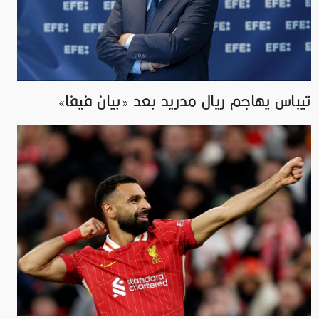
تيباس يهاجم ريال مدريد بعد «بيان فيفا»