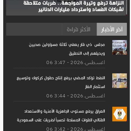
النزاهة ترفع وتيرة المواجهة.. ضربات متلاحقة
لشبكات الفساد واسترداد مليارات الدنانير
آخر الأخبار
الأكثر قراءة
مجلس ذي قار يعفي ثلاثة مسؤولين صحيين
ويحيلهم إلى التحقيق
06 اغســطس.2026 - 3:47
النفط تؤكد المضي برفع إنتاج حقول كركوك وتوسيع
استثمار الغاز
06 اغســطس.2026 - 3:44
العراق يرفع مستوى الجاهزية الأمنية والاستعداد
القتالي للقوات المسلحة تحسباً لضربات على السعودية
06 اغســطس.2026 - 3:42