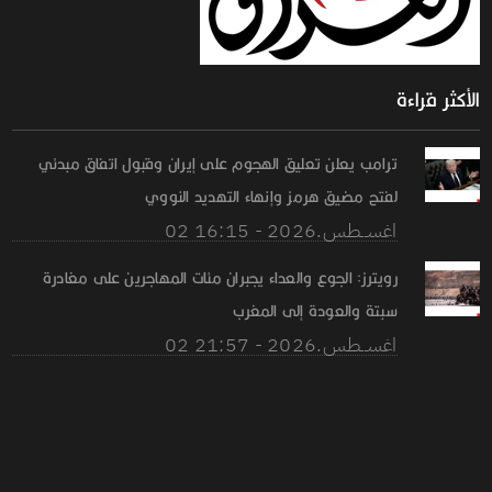
الأكثر قراءة
ترامب يعلن تعليق الهجوم على إيران وقبول اتفاق مبدئي
لفتح مضيق هرمز وإنهاء التهديد النووي
02 اغســطس.2026 - 16:15
رويترز: الجوع والعداء يجبران مئات المهاجرين على مغادرة
سبتة والعودة إلى المغرب
02 اغســطس.2026 - 21:57