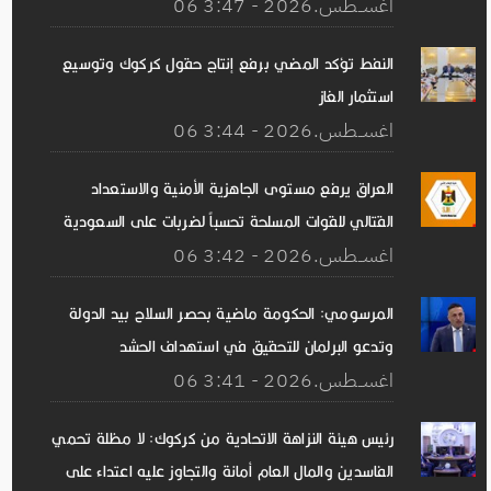
06 اغســطس.2026 - 3:47
النفط تؤكد المضي برفع إنتاج حقول كركوك وتوسيع
استثمار الغاز
06 اغســطس.2026 - 3:44
العراق يرفع مستوى الجاهزية الأمنية والاستعداد
القتالي للقوات المسلحة تحسباً لضربات على السعودية
06 اغســطس.2026 - 3:42
المرسومي: الحكومة ماضية بحصر السلاح بيد الدولة
وتدعو البرلمان للتحقيق في استهداف الحشد
06 اغســطس.2026 - 3:41
رئيس هيئة النزاهة الاتحادية من كركوك: لا مظلة تحمي
الفاسدين والمال العام أمانة والتجاوز عليه اعتداء على