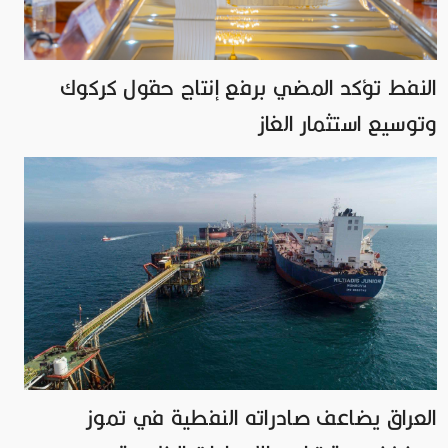
النفط تؤكد المضي برفع إنتاج حقول كركوك
وتوسيع استثمار الغاز
العراق يضاعف صادراته النفطية في تموز