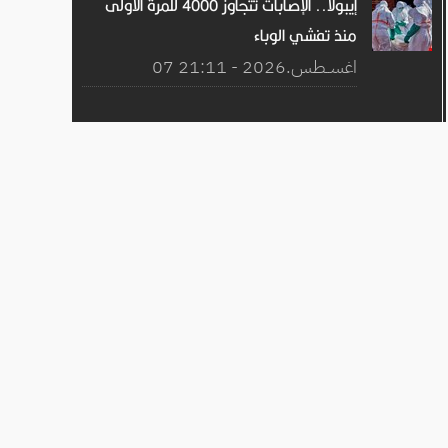
إيبولا.. الإصابات تتجاوز 4000 للمرة الأولى
منذ تفشي الوباء
07 اغســطس.2026 - 21:11