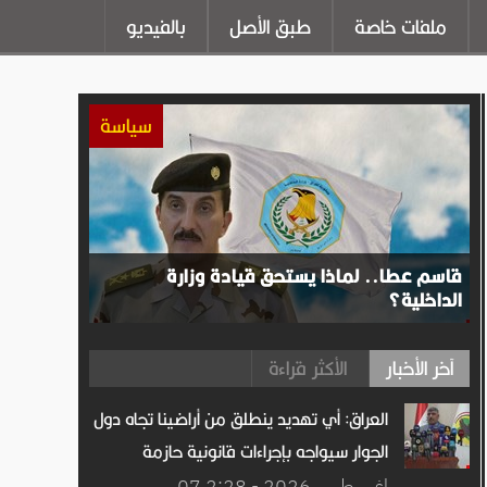
ملفات خاصة
طبق الأصل
بالفيديو
سياسة
قاسم عطا.. لماذا يستحق قيادة وزارة
الداخلية؟
آخر الأخبار
الأكثر قراءة
العراق: أي تهديد ينطلق من أراضينا تجاه دول
الجوار سيواجه بإجراءات قانونية حازمة
07 اغســطس.2026 - 2:28