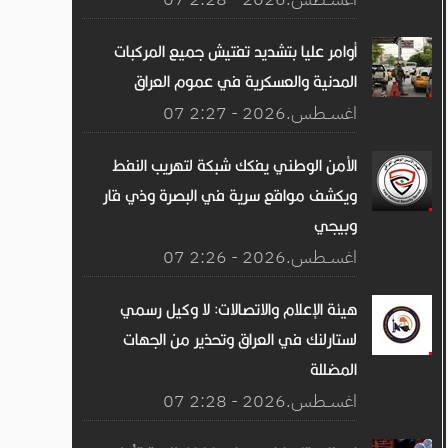
أوامر عليا بتشديد تفتيش جميع المركبات
المدنية والعسكرية في عموم العراق
07 اغســطس.2026 - 2:27
الأمن الوطني يفكك شبكة لتهريب النفط
ويكشف مواقع سرية في البصرة وذي قار
وبيجي
07 اغســطس.2026 - 2:26
هيئة الإعلام والاتصالات: لا وكيل رسمي
لستارلنك في العراق وتحذير من الجهات
المضللة
07 اغســطس.2026 - 2:28