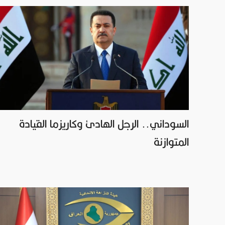
السوداني.. الرجل الهادئ وكاريزما القيادة
المتوازنة