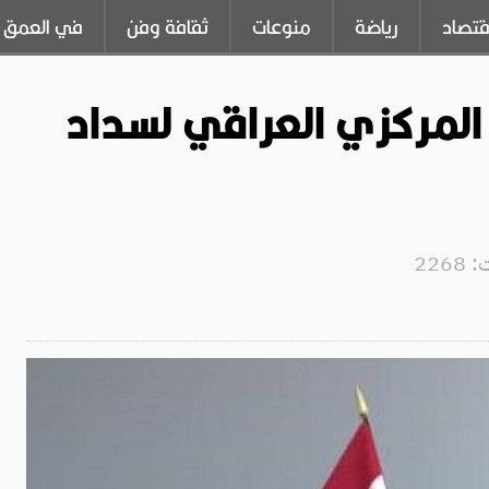
قتصاد
رياضة
منوعات
ثقافة وفن
في العمق
المركزي العراقي لسداد
226