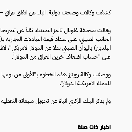
كشفت وكالات وصحف دولية، انباء عن اتفاق عراقي – صي
وقالت صحيفة غلوبال تايمز الصينية، نقلاً عن تصريحات
البلدين) باليوان الصيني بدلا عن الدولار الامريكي"، لا
على "حساب اضعاف خزين العراق من الدولار".
ووصفت وكالة رويترز هذه الخطوة بـ"الأولى من نوعها في
للعملة الامريكية الدولار".
ولم يذكر البنك المركزي انباءً عن تحويل مبيعاته النفطية م
اخبار ذات صلة