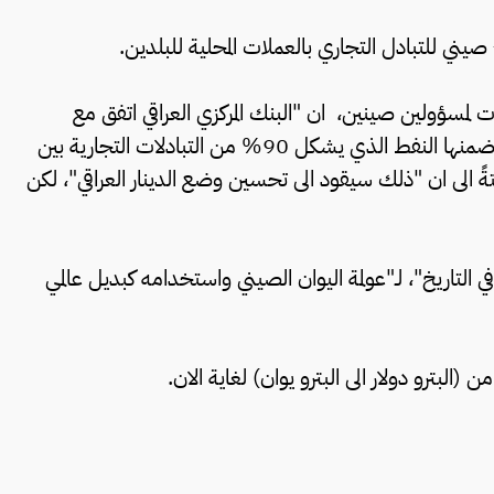
ني للتبادل التجاري بالعملات المحلية للبلدين.
 لمسؤولين صينين، ان "البنك المركزي العراقي اتفق مع
الجانب الصيني، على سداد قيمة التبادلات التجارية بـ(ضمنها النفط الذي يشكل 90% من التبادلات التجارية بين
فتةً الى ان "ذلك سيقود الى تحسين وضع الدينار العراقي"، لكن
 التاريخ"، لـ"عولمة اليوان الصيني واستخدامه كبديل عالمي
ن (البترو دولار الى البترو يوان) لغاية الان.