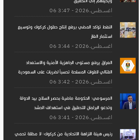
ويحيلهم إلى التحقيق
06 اغســطس.2026 - 3:47
النفط تؤكد المضي برفع إنتاج حقول كركوك وتوسيع
استثمار الغاز
06 اغســطس.2026 - 3:44
العراق يرفع مستوى الجاهزية الأمنية والاستعداد
القتالي للقوات المسلحة تحسباً لضربات على السعودية
06 اغســطس.2026 - 3:42
المرسومي: الحكومة ماضية بحصر السلاح بيد الدولة
وتدعو البرلمان للتحقيق في استهداف الحشد
06 اغســطس.2026 - 3:41
رئيس هيئة النزاهة الاتحادية من كركوك: لا مظلة تحمي