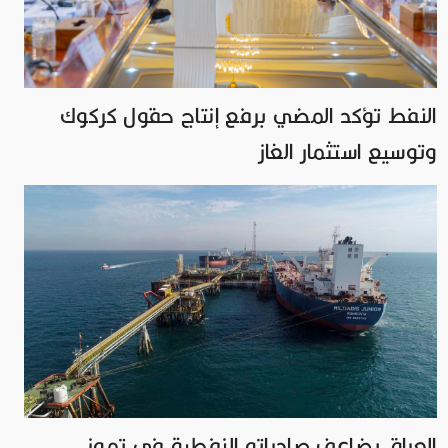
النفط تؤكد المضي برفع إنتاج حقول كركوك
وتوسيع استثمار الغاز
العراق يضاعف صادراته النفطية في تموز