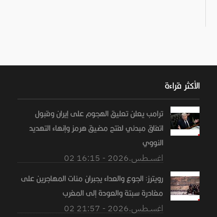
الأكثر قراءة
ترامب يعلن تعليق الهجوم على إيران وقبول
اتفاق مبدئي لفتح مضيق هرمز وإنهاء التهديد
النووي
02 اغســطس.2026 - 16:15
رويترز: الجوع والعداء يجبران مئات المهاجرين على
مغادرة سبتة والعودة إلى المغرب
02 اغســطس.2026 - 21:57