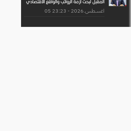
المقبل لبحث أزمة الرواتب والواقع الاقتصادي
05 اغســطس.2026 - 23:23