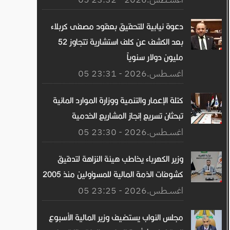
دعوة نيابية للتحقيق بعقود مصفى كربلاء
بعد الكشف عن كلف استشارية تتجاوز 52
مليون دولار سنوياً
05 اغســطس.2026 - 23:31
كتلة الإعمار والتنمية ووزارة الموارد المائية
تبحثان تسريع إنجاز المشاريع الخدمية
05 اغســطس.2026 - 23:30
وزير الكهرباء يخاطب هيئة النزاهة لتدقيق
كشوفات الذمة المالية للمسؤولين منذ 2005
05 اغســطس.2026 - 23:25
مجلس النواب يستضيف وزير المالية الأسبوع