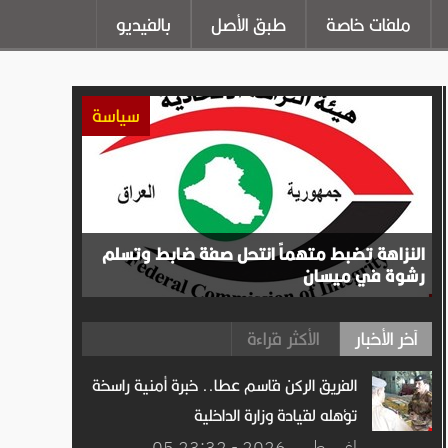
ملفات خاصة
طبق الأصل
بالفيديو
سياسة
النزاهة تضبط متهماً انتحل صفة ضابط وتسلم
رشوة في ميسان
آخر الأخبار
الأكثر قراءة
الفريق الركن قاسم عطا.. خبرة أمنية راسخة
تؤهله لقيادة وزارة الداخلية
05 اغســطس.2026 - 23:32