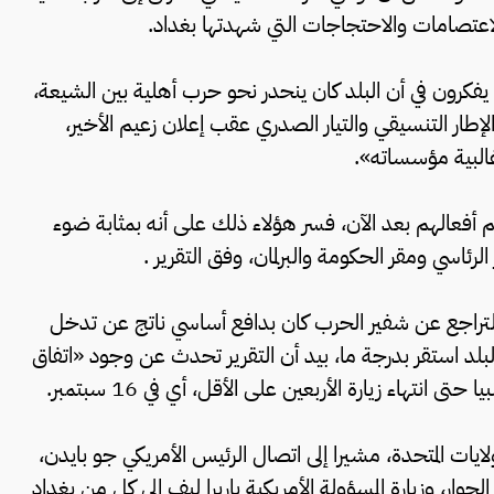
اعتصامات والاحتجاجات التي شهدتها بغداد.
ة يفكرون في أن البلد كان ينحدر نحو حرب أهلية بين الشيعة،
29 أغسطس بين قوى الإطار التنسيقي والتيار الصدري عقب إعلان زعيم الأخير،
البية مؤسساته».
 أفعالهم بعد الآن، فسر هؤلاء ذلك على أنه بمثابة ضوء
رئاسي ومقر الحكومة والبرلمان، وفق التقرير .
ر بالتراجع عن شفير الحرب كان بدافع أساسي ناتج عن تدخل
لبلد استقر بدرجة ما، بيد أن التقرير تحدث عن وجود «اتفاق
نتهاء زيارة الأربعين على الأقل، أي في 16 سبتمبر.
لايات المتحدة، مشيرا إلى اتصال الرئيس الأمريكي جو بايدن،
وار، وزيارة المسؤولة الأمريكية باربرا ليف إلى كل من بغداد