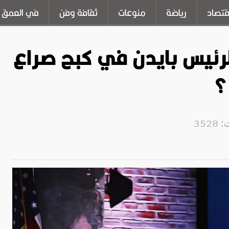
قتصاد
رياضة
منوعات
ثقافة وفن
في العمق
رئيس بايدن في كبح صراع
؟
352