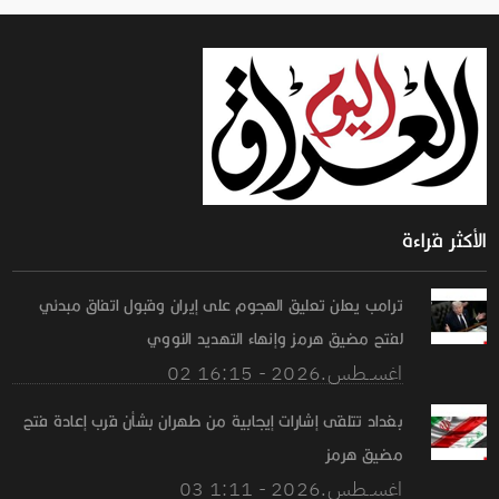
الأكثر قراءة
ترامب يعلن تعليق الهجوم على إيران وقبول اتفاق مبدئي
لفتح مضيق هرمز وإنهاء التهديد النووي
02 اغســطس.2026 - 16:15
بغداد تتلقى إشارات إيجابية من طهران بشأن قرب إعادة فتح
مضيق هرمز
03 اغســطس.2026 - 1:11