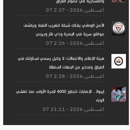
والعسكرية في عموم العراق
07 اغســطس.2026 - 2:27
الأمن الوطني يفكك شبكة لتهريب النفط ويكشف
مواقع سرية في البصرة وذي قار وبيجي
07 اغســطس.2026 - 2:26
هيئة الإعلام والاتصالات: لا وكيل رسمي لستارلنك في
العراق وتحذير من الجهات المضللة
07 اغســطس.2026 - 2:28
إيبولا.. الإصابات تتجاوز 4000 للمرة الأولى منذ تفشي
الوباء
07 اغســطس.2026 - 21:11