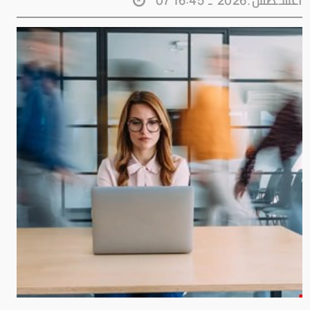
07 اغســطس.2026 - 16:45