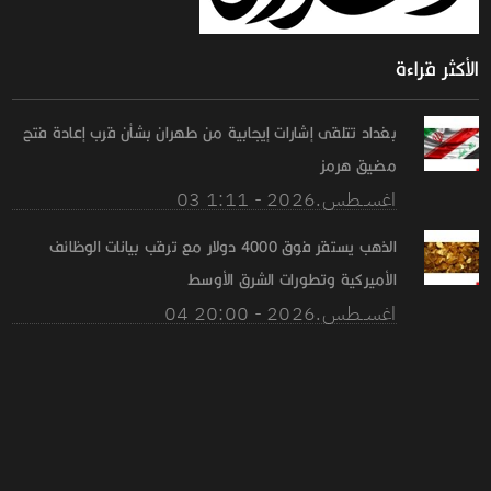
الأكثر قراءة
بغداد تتلقى إشارات إيجابية من طهران بشأن قرب إعادة فتح
مضيق هرمز
03 اغســطس.2026 - 1:11
الذهب يستقر فوق 4000 دولار مع ترقب بيانات الوظائف
الأميركية وتطورات الشرق الأوسط
04 اغســطس.2026 - 20:00