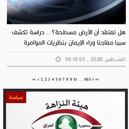
هل تعتقد أن الأرض مسطحة؟.. دراسة تكشف
سببا مفاجئا وراء الإيمان بنظريات المؤامرة
06 اغســطس.2026 - 16:55
1
<<
<
2
3
4
5
6
7
8
9
10
...
663
>
>>
سياسة