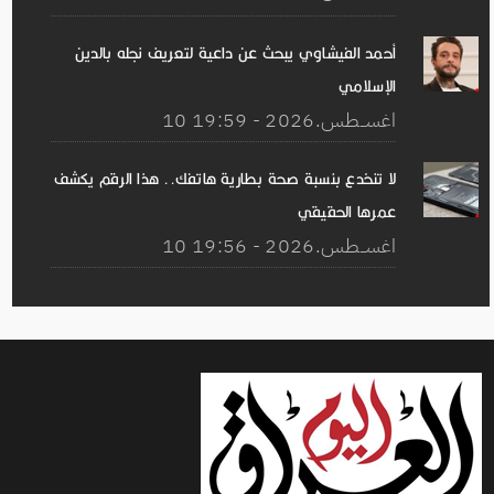
أحمد الفيشاوي يبحث عن داعية لتعريف نجله بالدين
الإسلامي
10 اغســطس.2026 - 19:59
لا تنخدع بنسبة صحة بطارية هاتفك.. هذا الرقم يكشف
عمرها الحقيقي
10 اغســطس.2026 - 19:56