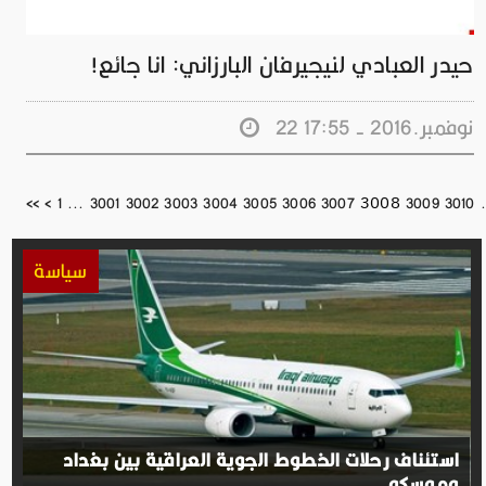
حيدر العبادي لنيجيرفان البارزاني: انا جائع!
22 نوفمبر.2016 - 17:55
3008
<<
<
1
...
3001
3002
3003
3004
3005
3006
3007
3009
3010
.
سياسة
استئناف رحلات الخطوط الجوية العراقية بين بغداد
وموسكو