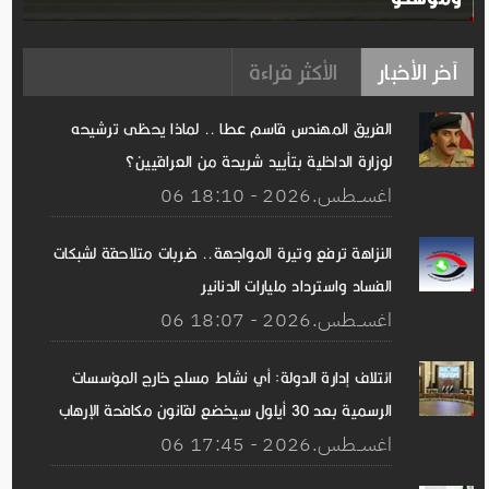
آخر الأخبار
الأكثر قراءة
الفريق المهندس قاسم عطا .. لماذا يحظى ترشيحه
لوزارة الداخلية بتأييد شريحة من العراقيين؟
06 اغســطس.2026 - 18:10
النزاهة ترفع وتيرة المواجهة.. ضربات متلاحقة لشبكات
الفساد واسترداد مليارات الدنانير
06 اغســطس.2026 - 18:07
ائتلاف إدارة الدولة: أي نشاط مسلح خارج المؤسسات
الرسمية بعد 30 أيلول سيخضع لقانون مكافحة الإرهاب
06 اغســطس.2026 - 17:45