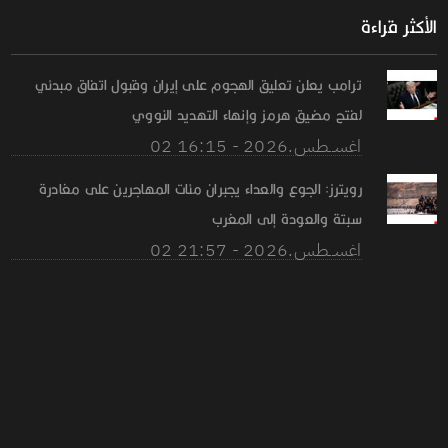
الأكثر قراءة
ترامب يعلن تعليق الهجوم على إيران وقبول اتفاق مبدئي
لفتح مضيق هرمز وإنهاء التهديد النووي
02 اغســطس.2026 - 16:15
رويترز: الجوع والعداء يجبران مئات المهاجرين على مغادرة
سبتة والعودة إلى المغرب
02 اغســطس.2026 - 21:57